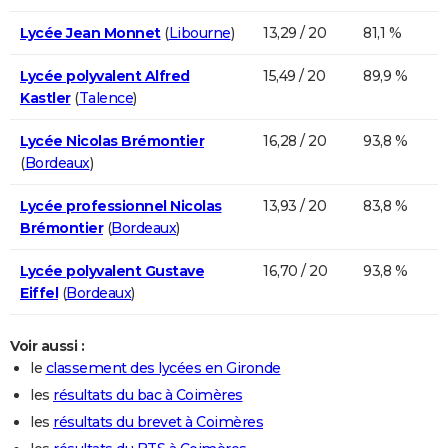
Lycée Jean Monnet
(
Libourne
)
13,29 / 20
81,1 %
Lycée polyvalent Alfred
15,49 / 20
89,9 %
Kastler
(
Talence
)
Lycée Nicolas Brémontier
16,28 / 20
93,8 %
(
Bordeaux
)
Lycée professionnel Nicolas
13,93 / 20
83,8 %
Brémontier
(
Bordeaux
)
Lycée polyvalent Gustave
16,70 / 20
93,8 %
Eiffel
(
Bordeaux
)
Voir aussi :
le
classement des lycées en Gironde
les
résultats du bac à Coimères
les
résultats du brevet à Coimères