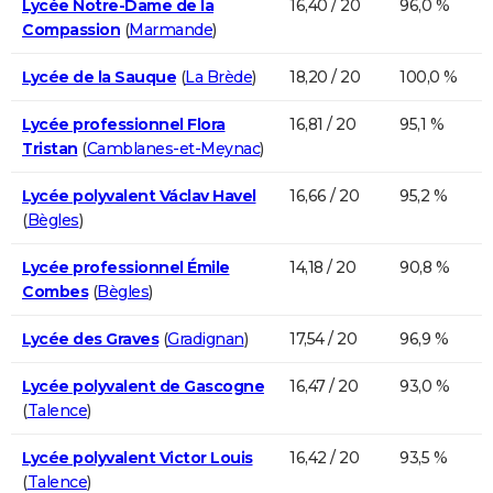
Lycée Notre-Dame de la
16,40 / 20
96,0 %
Compassion
(
Marmande
)
Lycée de la Sauque
(
La Brède
)
18,20 / 20
100,0 %
Lycée professionnel Flora
16,81 / 20
95,1 %
Tristan
(
Camblanes-et-Meynac
)
Lycée polyvalent Václav Havel
16,66 / 20
95,2 %
(
Bègles
)
Lycée professionnel Émile
14,18 / 20
90,8 %
Combes
(
Bègles
)
Lycée des Graves
(
Gradignan
)
17,54 / 20
96,9 %
Lycée polyvalent de Gascogne
16,47 / 20
93,0 %
(
Talence
)
Lycée polyvalent Victor Louis
16,42 / 20
93,5 %
(
Talence
)