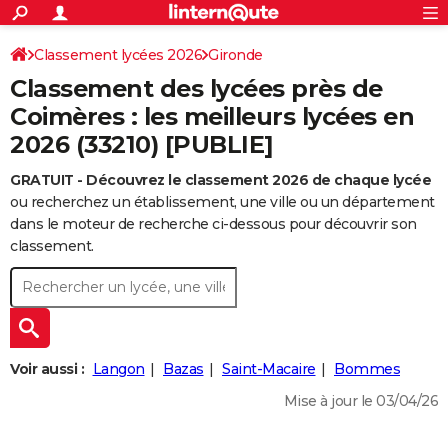
ACTUALITÉS
Connexion
S'inscrire
Classement lycées 2026
Gironde
Rechercher
Société
Education
Villes
Politique
Faits Divers
Monde
+
SPORT
Classement des lycées près de
Football
Cyclisme
Forum
Coupe du monde 2026
Tennis
Rugby
CULTURE
Coimères : les meilleurs lycées en
2026 (33210) [PUBLIE]
TNT
Cinéma
Musique
Programme TV
Streaming
Sorties cinéma
+
FINANCE
GRATUIT - Découvrez le classement 2026 de chaque lycée
Impôts
Immobilier
Banque
Crédit
Retraite
Epargne
Risques naturels par ville
Assurance
AUTO
ou recherchez un établissement, une ville ou un département
Réserver un essai
Berlines
Forum auto
Essais
Citadines
SUV
+
dans le moteur de recherche ci-dessous pour découvrir son
HIGH-TECH
classement.
Meilleur smartphone
Ordinateurs
Guide high-tech
Mobiles
Internet
Jeux vidéo
+
BRICOLAGE
Aménagement intérieur
Cuisine
Jardinage
+
Forum
Extérieur
Salle de bains
Rangement
WEEK-END
Escapades
Expositions
Week-end nature
Guides de France
Patrimoine
Musées
+
LIFESTYLE
Voir aussi :
Langon
Bazas
Saint-Macaire
Bommes
Bien-être
Mode
+
Art de vivre
Loisirs
Modes de vie
SANTE
Mise à jour le 03/04/26
Guide de la santé
Médicaments
+
Alimentation
Maladies
Sommeil
VOYAGE