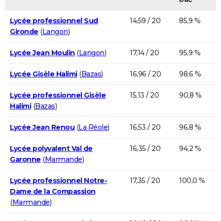
Lycée professionnel Sud
14,59 / 20
85,9 %
Gironde
(
Langon
)
Lycée Jean Moulin
(
Langon
)
17,14 / 20
95,9 %
Lycée Gisèle Halimi
(
Bazas
)
16,96 / 20
98,6 %
Lycée professionnel Gisèle
15,13 / 20
90,8 %
Halimi
(
Bazas
)
Lycée Jean Renou
(
La Réole
)
16,53 / 20
96,8 %
Lycée polyvalent Val de
16,35 / 20
94,2 %
Garonne
(
Marmande
)
Lycée professionnel Notre-
17,35 / 20
100,0 %
Dame de la Compassion
(
Marmande
)