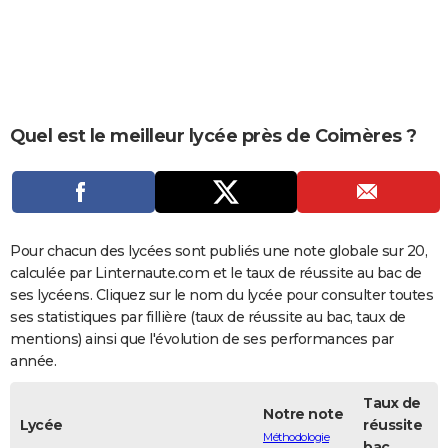
City break
Voyage de noces
Climat
Destinations
Voyage nature
Forum
+
PHOTO
GUIDES D'ACHAT
BONS PLANS
Quel est le meilleur lycée près de Coimères ?
CARTE DE VOEUX
Carte Bonne année
Carte Pâques
Carte de Noël
Carte Saint-Valentin
Carte d'anniversaire
DICTIONNAIRE
Biographies
Expressions
Dictionnaire
Citations
Proverbes
PROGRAMME TV
Pour chacun des lycées sont publiés une note globale sur 20,
COPAINS D'AVANT
calculée par Linternaute.com et le taux de réussite au bac de
ses lycéens. Cliquez sur le nom du lycée pour consulter toutes
Se connecter
Collèges
Universités
Service militaire
S'inscrire
Lycées
Primaires
Entreprises
Avis de recherche
AVIS DE DÉCÈS
ses statistiques par fillière (taux de réussite au bac, taux de
mentions) ainsi que l'évolution de ses performances par
FORUM
année.
Lifestyle
Sport
Television
Cinema
Bricolage
Culture
Auto
Voyage
Taux de
Notre note
Lycée
réussite
Méthodologie
bac