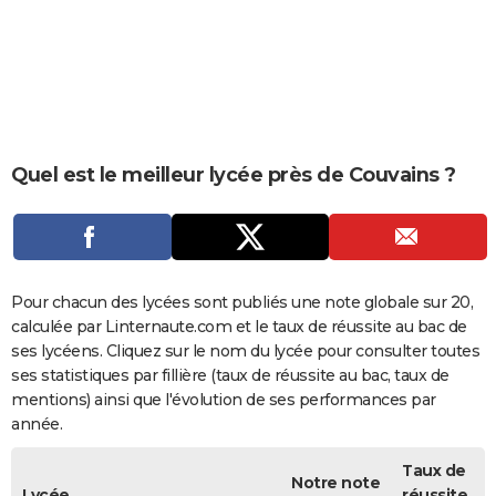
City break
Voyage de noces
Climat
Destinations
Voyage nature
Forum
+
PHOTO
GUIDES D'ACHAT
BONS PLANS
CARTE DE VOEUX
Quel est le meilleur lycée près de Couvains ?
Carte Bonne année
Carte Pâques
Carte de Noël
Carte Saint-Valentin
Carte d'anniversaire
DICTIONNAIRE
Biographies
Expressions
Dictionnaire
Citations
Proverbes
PROGRAMME TV
COPAINS D'AVANT
Pour chacun des lycées sont publiés une note globale sur 20,
calculée par Linternaute.com et le taux de réussite au bac de
Se connecter
Collèges
Universités
Service militaire
S'inscrire
Lycées
Primaires
Entreprises
Avis de recherche
AVIS DE DÉCÈS
ses lycéens. Cliquez sur le nom du lycée pour consulter toutes
ses statistiques par fillière (taux de réussite au bac, taux de
FORUM
mentions) ainsi que l'évolution de ses performances par
année.
Lifestyle
Sport
Television
Cinema
Bricolage
Culture
Auto
Voyage
Taux de
Notre note
Lycée
réussite