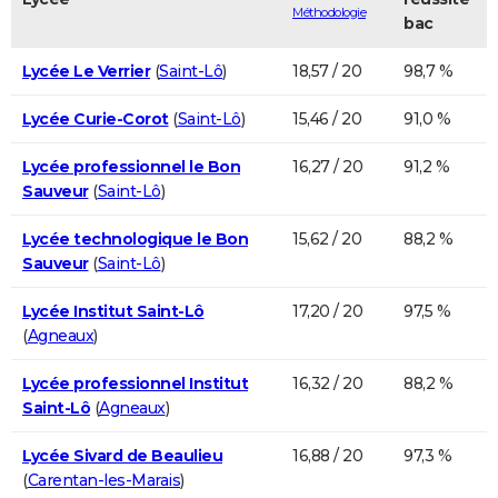
Méthodologie
bac
Lycée Le Verrier
(
Saint-Lô
)
18,57 / 20
98,7 %
Lycée Curie-Corot
(
Saint-Lô
)
15,46 / 20
91,0 %
Lycée professionnel le Bon
16,27 / 20
91,2 %
Sauveur
(
Saint-Lô
)
Lycée technologique le Bon
15,62 / 20
88,2 %
Sauveur
(
Saint-Lô
)
Lycée Institut Saint-Lô
17,20 / 20
97,5 %
(
Agneaux
)
Lycée professionnel Institut
16,32 / 20
88,2 %
Saint-Lô
(
Agneaux
)
Lycée Sivard de Beaulieu
16,88 / 20
97,3 %
(
Carentan-les-Marais
)