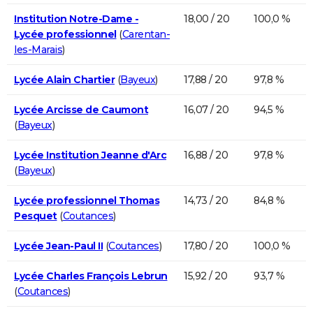
Institution Notre-Dame -
18,00 / 20
100,0 %
Lycée professionnel
(
Carentan-
les-Marais
)
Lycée Alain Chartier
(
Bayeux
)
17,88 / 20
97,8 %
Lycée Arcisse de Caumont
16,07 / 20
94,5 %
(
Bayeux
)
Lycée Institution Jeanne d'Arc
16,88 / 20
97,8 %
(
Bayeux
)
Lycée professionnel Thomas
14,73 / 20
84,8 %
Pesquet
(
Coutances
)
Lycée Jean-Paul II
(
Coutances
)
17,80 / 20
100,0 %
Lycée Charles François Lebrun
15,92 / 20
93,7 %
(
Coutances
)