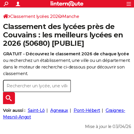
ACTUALITÉS
Connexion
S'inscrire
Classement lycées 2026
Manche
Rechercher
Société
Education
Villes
Politique
Faits Divers
Monde
+
SPORT
Classement des lycées près de
Football
Cyclisme
Forum
Coupe du monde 2026
Tennis
Rugby
CULTURE
Couvains : les meilleurs lycées en
2026 (50680) [PUBLIE]
TNT
Cinéma
Musique
Programme TV
Streaming
Sorties cinéma
+
FINANCE
GRATUIT - Découvrez le classement 2026 de chaque lycée
Impôts
Immobilier
Banque
Crédit
Retraite
Epargne
Risques naturels par ville
Assurance
AUTO
ou recherchez un établissement, une ville ou un département
Réserver un essai
Berlines
Forum auto
Essais
Citadines
SUV
+
dans le moteur de recherche ci-dessous pour découvrir son
HIGH-TECH
classement.
Meilleur smartphone
Ordinateurs
Guide high-tech
Mobiles
Internet
Jeux vidéo
+
BRICOLAGE
Aménagement intérieur
Cuisine
Jardinage
+
Forum
Extérieur
Salle de bains
Rangement
WEEK-END
Escapades
Expositions
Week-end nature
Guides de France
Patrimoine
Musées
+
LIFESTYLE
Voir aussi :
Saint-Lô
Agneaux
Pont-Hébert
Graignes-
Bien-être
Mode
+
Art de vivre
Loisirs
Modes de vie
Mesnil-Angot
SANTE
Mise à jour le 03/04/26
Guide de la santé
Médicaments
+
Alimentation
Maladies
Sommeil
VOYAGE