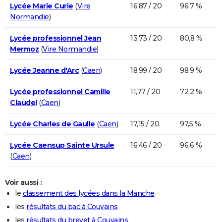
Lycée Marie Curie
(
Vire
16,87 / 20
96,7 %
Normandie
)
Lycée professionnel Jean
13,73 / 20
80,8 %
Mermoz
(
Vire Normandie
)
Lycée Jeanne d'Arc
(
Caen
)
18,99 / 20
98,9 %
Lycée professionnel Camille
11,77 / 20
72,2 %
Claudel
(
Caen
)
Lycée Charles de Gaulle
(
Caen
)
17,15 / 20
97,5 %
Lycée Caensup Sainte Ursule
16,46 / 20
96,6 %
(
Caen
)
Voir aussi :
le
classement des lycées dans la Manche
les
résultats du bac à Couvains
les
résultats du brevet à Couvains