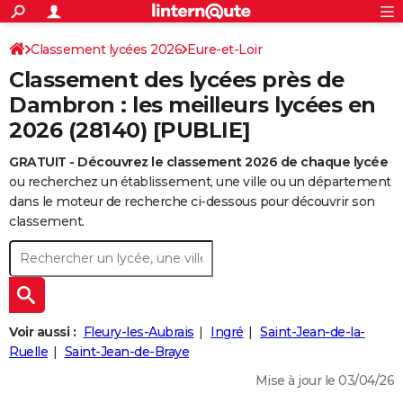
ACTUALITÉS
Connexion
S'inscrire
Classement lycées 2026
Eure-et-Loir
Rechercher
Société
Education
Villes
Politique
Faits Divers
Monde
+
SPORT
Classement des lycées près de
Football
Cyclisme
Forum
Coupe du monde 2026
Tennis
Rugby
CULTURE
Dambron : les meilleurs lycées en
2026 (28140) [PUBLIE]
TNT
Cinéma
Musique
Programme TV
Streaming
Sorties cinéma
+
FINANCE
GRATUIT - Découvrez le classement 2026 de chaque lycée
Impôts
Immobilier
Banque
Crédit
Retraite
Epargne
Risques naturels par ville
Assurance
AUTO
ou recherchez un établissement, une ville ou un département
Réserver un essai
Berlines
Forum auto
Essais
Citadines
SUV
+
dans le moteur de recherche ci-dessous pour découvrir son
HIGH-TECH
classement.
Meilleur smartphone
Ordinateurs
Guide high-tech
Mobiles
Internet
Jeux vidéo
+
BRICOLAGE
Aménagement intérieur
Cuisine
Jardinage
+
Forum
Extérieur
Salle de bains
Rangement
WEEK-END
Escapades
Expositions
Week-end nature
Guides de France
Patrimoine
Musées
+
LIFESTYLE
Voir aussi :
Fleury-les-Aubrais
Ingré
Saint-Jean-de-la-
Bien-être
Mode
+
Art de vivre
Loisirs
Modes de vie
Ruelle
Saint-Jean-de-Braye
SANTE
Mise à jour le 03/04/26
Guide de la santé
Médicaments
+
Alimentation
Maladies
Sommeil
VOYAGE