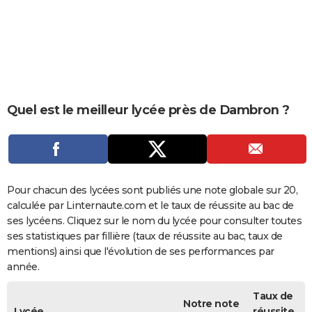
City break
Voyage de noces
Climat
Destinations
Voyage nature
Forum
+
PHOTO
GUIDES D'ACHAT
BONS PLANS
CARTE DE VOEUX
Quel est le meilleur lycée près de Dambron ?
Carte Bonne année
Carte Pâques
Carte de Noël
Carte Saint-Valentin
Carte d'anniversaire
DICTIONNAIRE
Biographies
Expressions
Dictionnaire
Citations
Proverbes
PROGRAMME TV
COPAINS D'AVANT
Pour chacun des lycées sont publiés une note globale sur 20,
calculée par Linternaute.com et le taux de réussite au bac de
Se connecter
Collèges
Universités
Service militaire
S'inscrire
Lycées
Primaires
Entreprises
Avis de recherche
AVIS DE DÉCÈS
ses lycéens. Cliquez sur le nom du lycée pour consulter toutes
ses statistiques par fillière (taux de réussite au bac, taux de
FORUM
mentions) ainsi que l'évolution de ses performances par
année.
Lifestyle
Sport
Television
Cinema
Bricolage
Culture
Auto
Voyage
Taux de
Notre note
Lycée
réussite