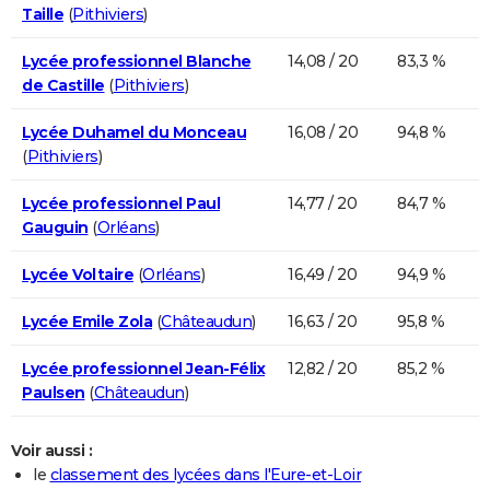
Taille
(
Pithiviers
)
Lycée professionnel Blanche
14,08 / 20
83,3 %
de Castille
(
Pithiviers
)
Lycée Duhamel du Monceau
16,08 / 20
94,8 %
(
Pithiviers
)
Lycée professionnel Paul
14,77 / 20
84,7 %
Gauguin
(
Orléans
)
Lycée Voltaire
(
Orléans
)
16,49 / 20
94,9 %
Lycée Emile Zola
(
Châteaudun
)
16,63 / 20
95,8 %
Lycée professionnel Jean-Félix
12,82 / 20
85,2 %
Paulsen
(
Châteaudun
)
Voir aussi :
le
classement des lycées dans l'Eure-et-Loir