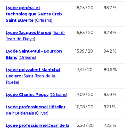
Lycée général et
18,23 / 20
98,7 %
technologique Sainte Croix
Saint Euverte
(
Orléans
)
Lycée Jacques Monod
(
Saint-
16,63 / 20
92,8 %
Jean-de-Braye
)
Lycée Saint-Paul - Bourdon
15,99 / 20
94,2 %
Blanc
(
Orléans
)
Lycée polyvalent Maréchal
13,41 / 20
80,6 %
Leclerc
(
Saint-Jean-de-la-
Ruelle
)
Lycée Charles Péguy
(
Orléans
)
17,09 / 20
93,9 %
Lycée professionnel Hôtelier
16,28 / 20
92,1 %
de l'Orléanais
(
Olivet
)
Lycée professionnel Jean de la
12,20 / 20
72,5 %