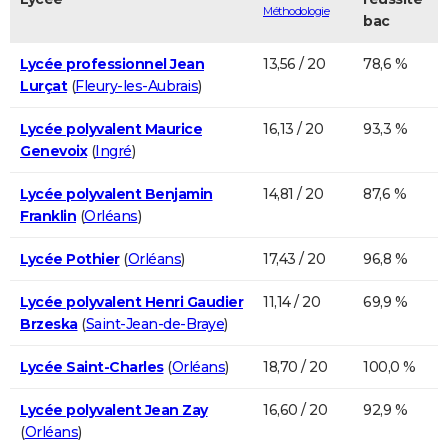
Méthodologie
bac
Lycée professionnel Jean
13,56 / 20
78,6 %
Lurçat
(
Fleury-les-Aubrais
)
Lycée polyvalent Maurice
16,13 / 20
93,3 %
Genevoix
(
Ingré
)
Lycée polyvalent Benjamin
14,81 / 20
87,6 %
Franklin
(
Orléans
)
Lycée Pothier
(
Orléans
)
17,43 / 20
96,8 %
Lycée polyvalent Henri Gaudier
11,14 / 20
69,9 %
Brzeska
(
Saint-Jean-de-Braye
)
Lycée Saint-Charles
(
Orléans
)
18,70 / 20
100,0 %
Lycée polyvalent Jean Zay
16,60 / 20
92,9 %
(
Orléans
)