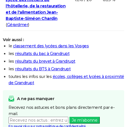
l'hôtellerie, de la restauration
et de l'alimentation Jean-
Baptiste-Siméon Chardin
(
Gérardmer
)
Voir aussi :
le
classement des lycées dans les Vosges
les
résultats du bac à Grandrupt
les
résultats du brevet à Grandrupt
les
résultats du BTS à Grandrupt
toutes les infos sur les
écoles, collèges et lycées à proximité
de Grandrupt
A ne pas manquer
Recevez nos astuces et bons plans directement par e-
mail.
Je m'abonne
En savoir plus sur notre politique de confidentialité