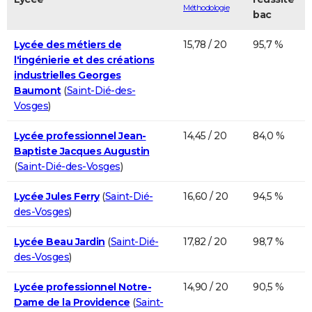
Méthodologie
bac
Lycée des métiers de
15,78 / 20
95,7 %
l'ingénierie et des créations
industrielles Georges
Baumont
(
Saint-Dié-des-
Vosges
)
Lycée professionnel Jean-
14,45 / 20
84,0 %
Baptiste Jacques Augustin
(
Saint-Dié-des-Vosges
)
Lycée Jules Ferry
(
Saint-Dié-
16,60 / 20
94,5 %
des-Vosges
)
Lycée Beau Jardin
(
Saint-Dié-
17,82 / 20
98,7 %
des-Vosges
)
Lycée professionnel Notre-
14,90 / 20
90,5 %
Dame de la Providence
(
Saint-