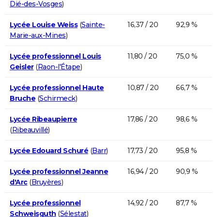
Dié-des-Vosges
)
Lycée Louise Weiss
(
Sainte-
16,37 / 20
92,9 %
Marie-aux-Mines
)
Lycée professionnel Louis
11,80 / 20
75,0 %
Geisler
(
Raon-l'Étape
)
Lycée professionnel Haute
10,87 / 20
66,7 %
Bruche
(
Schirmeck
)
Lycée Ribeaupierre
17,86 / 20
98,6 %
(
Ribeauvillé
)
Lycée Edouard Schuré
(
Barr
)
17,73 / 20
95,8 %
Lycée professionnel Jeanne
16,94 / 20
90,9 %
d'Arc
(
Bruyères
)
Lycée professionnel
14,92 / 20
87,7 %
Schweisguth
(
Sélestat
)