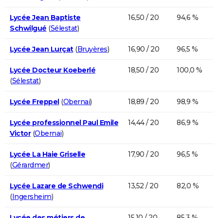
Lycée Jean Baptiste
16,50 / 20
94,6 %
Schwilgué
(
Sélestat
)
Lycée Jean Lurçat
(
Bruyères
)
16,90 / 20
96,5 %
Lycée Docteur Koeberlé
18,50 / 20
100,0 %
(
Sélestat
)
Lycée Freppel
(
Obernai
)
18,89 / 20
98,9 %
Lycée professionnel Paul Emile
14,44 / 20
86,9 %
Victor
(
Obernai
)
Lycée La Haie Griselle
17,90 / 20
96,5 %
(
Gérardmer
)
Lycée Lazare de Schwendi
13,52 / 20
82,0 %
(
Ingersheim
)
Lycée des métiers de
15,10 / 20
85,3 %