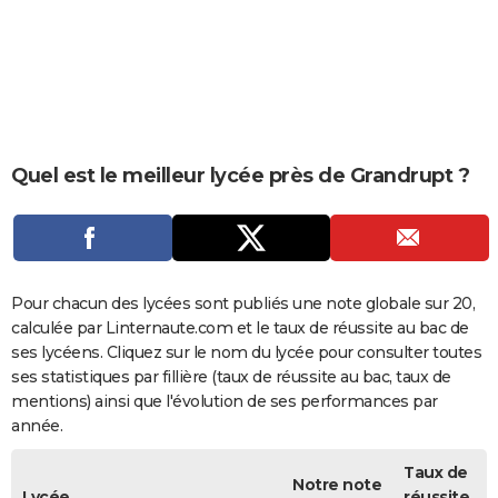
City break
Voyage de noces
Climat
Destinations
Voyage nature
Forum
+
PHOTO
GUIDES D'ACHAT
BONS PLANS
CARTE DE VOEUX
Quel est le meilleur lycée près de Grandrupt ?
Carte Bonne année
Carte Pâques
Carte de Noël
Carte Saint-Valentin
Carte d'anniversaire
DICTIONNAIRE
Biographies
Expressions
Dictionnaire
Citations
Proverbes
PROGRAMME TV
COPAINS D'AVANT
Pour chacun des lycées sont publiés une note globale sur 20,
calculée par Linternaute.com et le taux de réussite au bac de
Se connecter
Collèges
Universités
Service militaire
S'inscrire
Lycées
Primaires
Entreprises
Avis de recherche
AVIS DE DÉCÈS
ses lycéens. Cliquez sur le nom du lycée pour consulter toutes
ses statistiques par fillière (taux de réussite au bac, taux de
FORUM
mentions) ainsi que l'évolution de ses performances par
année.
Lifestyle
Sport
Television
Cinema
Bricolage
Culture
Auto
Voyage
Taux de
Notre note
Lycée
réussite