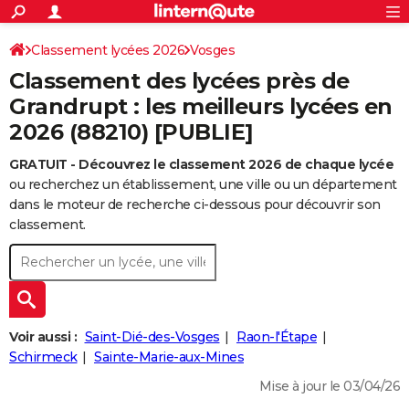
ACTUALITÉS
Connexion
S'inscrire
Classement lycées 2026
Vosges
Rechercher
Société
Education
Villes
Politique
Faits Divers
Monde
+
SPORT
Classement des lycées près de
Football
Cyclisme
Forum
Coupe du monde 2026
Tennis
Rugby
CULTURE
Grandrupt : les meilleurs lycées en
2026 (88210) [PUBLIE]
TNT
Cinéma
Musique
Programme TV
Streaming
Sorties cinéma
+
FINANCE
GRATUIT - Découvrez le classement 2026 de chaque lycée
Impôts
Immobilier
Banque
Crédit
Retraite
Epargne
Risques naturels par ville
Assurance
AUTO
ou recherchez un établissement, une ville ou un département
Réserver un essai
Berlines
Forum auto
Essais
Citadines
SUV
+
dans le moteur de recherche ci-dessous pour découvrir son
HIGH-TECH
classement.
Meilleur smartphone
Ordinateurs
Guide high-tech
Mobiles
Internet
Jeux vidéo
+
BRICOLAGE
Aménagement intérieur
Cuisine
Jardinage
+
Forum
Extérieur
Salle de bains
Rangement
WEEK-END
Escapades
Expositions
Week-end nature
Guides de France
Patrimoine
Musées
+
LIFESTYLE
Voir aussi :
Saint-Dié-des-Vosges
Raon-l'Étape
Bien-être
Mode
+
Art de vivre
Loisirs
Modes de vie
Schirmeck
Sainte-Marie-aux-Mines
SANTE
Mise à jour le 03/04/26
Guide de la santé
Médicaments
+
Alimentation
Maladies
Sommeil
VOYAGE