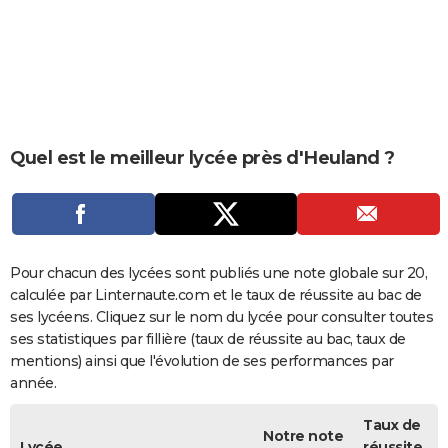
City break
Voyage de noces
Climat
Destinations
Voyage nature
Forum
+
PHOTO
GUIDES D'ACHAT
BONS PLANS
CARTE DE VOEUX
Quel est le meilleur lycée près d'Heuland ?
Carte Bonne année
Carte Pâques
Carte de Noël
Carte Saint-Valentin
Carte d'anniversaire
DICTIONNAIRE
Biographies
Expressions
Dictionnaire
Citations
Proverbes
PROGRAMME TV
COPAINS D'AVANT
Pour chacun des lycées sont publiés une note globale sur 20,
calculée par Linternaute.com et le taux de réussite au bac de
Se connecter
Collèges
Universités
Service militaire
S'inscrire
Lycées
Primaires
Entreprises
Avis de recherche
AVIS DE DÉCÈS
ses lycéens. Cliquez sur le nom du lycée pour consulter toutes
ses statistiques par fillière (taux de réussite au bac, taux de
FORUM
mentions) ainsi que l'évolution de ses performances par
année.
Lifestyle
Sport
Television
Cinema
Bricolage
Culture
Auto
Voyage
Taux de
Notre note
Lycée
réussite