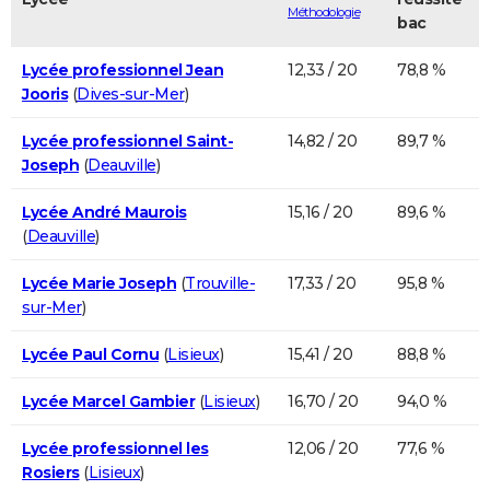
Méthodologie
bac
Lycée professionnel Jean
12,33 / 20
78,8 %
Jooris
(
Dives-sur-Mer
)
Lycée professionnel Saint-
14,82 / 20
89,7 %
Joseph
(
Deauville
)
Lycée André Maurois
15,16 / 20
89,6 %
(
Deauville
)
Lycée Marie Joseph
(
Trouville-
17,33 / 20
95,8 %
sur-Mer
)
Lycée Paul Cornu
(
Lisieux
)
15,41 / 20
88,8 %
Lycée Marcel Gambier
(
Lisieux
)
16,70 / 20
94,0 %
Lycée professionnel les
12,06 / 20
77,6 %
Rosiers
(
Lisieux
)