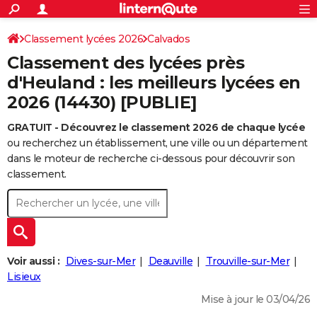
ACTUALITÉS
Connexion
S'inscrire
Classement lycées 2026
Calvados
Rechercher
Société
Education
Villes
Politique
Faits Divers
Monde
+
SPORT
Classement des lycées près
Football
Cyclisme
Forum
Coupe du monde 2026
Tennis
Rugby
CULTURE
d'Heuland : les meilleurs lycées en
2026 (14430) [PUBLIE]
TNT
Cinéma
Musique
Programme TV
Streaming
Sorties cinéma
+
FINANCE
GRATUIT - Découvrez le classement 2026 de chaque lycée
Impôts
Immobilier
Banque
Crédit
Retraite
Epargne
Risques naturels par ville
Assurance
AUTO
ou recherchez un établissement, une ville ou un département
Réserver un essai
Berlines
Forum auto
Essais
Citadines
SUV
+
dans le moteur de recherche ci-dessous pour découvrir son
HIGH-TECH
classement.
Meilleur smartphone
Ordinateurs
Guide high-tech
Mobiles
Internet
Jeux vidéo
+
BRICOLAGE
Aménagement intérieur
Cuisine
Jardinage
+
Forum
Extérieur
Salle de bains
Rangement
WEEK-END
Escapades
Expositions
Week-end nature
Guides de France
Patrimoine
Musées
+
LIFESTYLE
Voir aussi :
Dives-sur-Mer
Deauville
Trouville-sur-Mer
Bien-être
Mode
+
Art de vivre
Loisirs
Modes de vie
Lisieux
SANTE
Mise à jour le 03/04/26
Guide de la santé
Médicaments
+
Alimentation
Maladies
Sommeil
VOYAGE