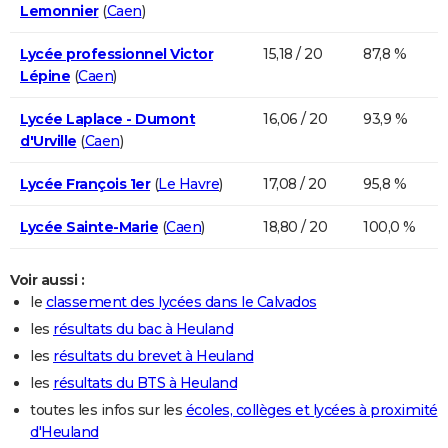
Lemonnier
(
Caen
)
Lycée professionnel Victor
15,18 / 20
87,8 %
Lépine
(
Caen
)
Lycée Laplace - Dumont
16,06 / 20
93,9 %
d'Urville
(
Caen
)
Lycée François 1er
(
Le Havre
)
17,08 / 20
95,8 %
Lycée Sainte-Marie
(
Caen
)
18,80 / 20
100,0 %
Voir aussi :
le
classement des lycées dans le Calvados
les
résultats du bac à Heuland
les
résultats du brevet à Heuland
les
résultats du BTS à Heuland
toutes les infos sur les
écoles, collèges et lycées à proximité
d'Heuland