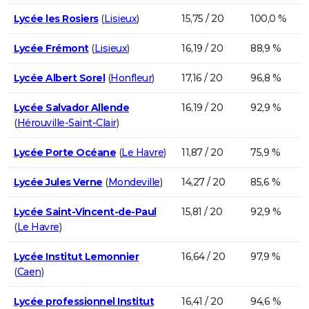
Lycée les Rosiers
(
Lisieux
)
15,75 / 20
100,0 %
Lycée Frémont
(
Lisieux
)
16,19 / 20
88,9 %
Lycée Albert Sorel
(
Honfleur
)
17,16 / 20
96,8 %
Lycée Salvador Allende
16,19 / 20
92,9 %
(
Hérouville-Saint-Clair
)
Lycée Porte Océane
(
Le Havre
)
11,87 / 20
75,9 %
Lycée Jules Verne
(
Mondeville
)
14,27 / 20
85,6 %
Lycée Saint-Vincent-de-Paul
15,81 / 20
92,9 %
(
Le Havre
)
Lycée Institut Lemonnier
16,64 / 20
97,9 %
(
Caen
)
Lycée professionnel Institut
16,41 / 20
94,6 %