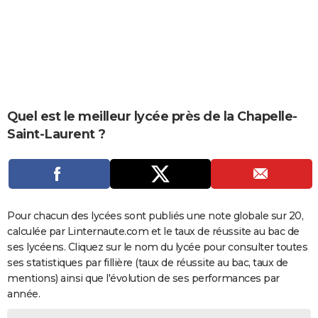
City break
Voyage de noces
Climat
Destinations
Voyage nature
Forum
+
PHOTO
GUIDES D'ACHAT
BONS PLANS
CARTE DE VOEUX
Quel est le meilleur lycée près de la Chapelle-
Carte Bonne année
Carte Pâques
Carte de Noël
Carte Saint-Valentin
Carte d'anniversaire
Saint-Laurent ?
DICTIONNAIRE
Biographies
Expressions
Dictionnaire
Citations
Proverbes
PROGRAMME TV
COPAINS D'AVANT
Pour chacun des lycées sont publiés une note globale sur 20,
Se connecter
Collèges
Universités
Service militaire
S'inscrire
Lycées
Primaires
Entreprises
Avis de recherche
AVIS DE DÉCÈS
calculée par Linternaute.com et le taux de réussite au bac de
ses lycéens. Cliquez sur le nom du lycée pour consulter toutes
FORUM
ses statistiques par fillière (taux de réussite au bac, taux de
Lifestyle
Sport
Television
Cinema
Bricolage
Culture
Auto
Voyage
mentions) ainsi que l'évolution de ses performances par
année.