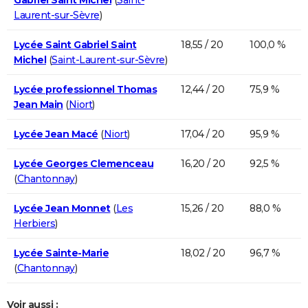
Laurent-sur-Sèvre
)
Lycée Saint Gabriel Saint
18,55 / 20
100,0 %
Michel
(
Saint-Laurent-sur-Sèvre
)
Lycée professionnel Thomas
12,44 / 20
75,9 %
Jean Main
(
Niort
)
Lycée Jean Macé
(
Niort
)
17,04 / 20
95,9 %
Lycée Georges Clemenceau
16,20 / 20
92,5 %
(
Chantonnay
)
Lycée Jean Monnet
(
Les
15,26 / 20
88,0 %
Herbiers
)
Lycée Sainte-Marie
18,02 / 20
96,7 %
(
Chantonnay
)
Voir aussi :