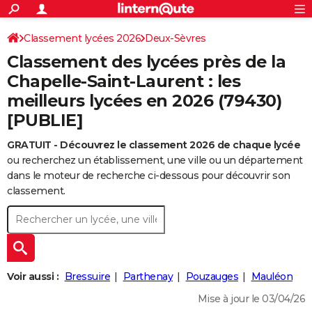
ACTUALITÉS
Connexion
S'inscrire
Classement lycées 2026
Deux-Sèvres
Rechercher
Société
Education
Villes
Politique
Faits Divers
Monde
+
SPORT
Classement des lycées près de la
Football
Cyclisme
Forum
Coupe du monde 2026
Tennis
Rugby
CULTURE
Chapelle-Saint-Laurent : les
meilleurs lycées en 2026 (79430)
TNT
Cinéma
Musique
Programme TV
Streaming
Sorties cinéma
+
FINANCE
[PUBLIE]
Impôts
Immobilier
Banque
Crédit
Retraite
Epargne
Risques naturels par ville
Assurance
AUTO
GRATUIT - Découvrez le classement 2026 de chaque lycée
Réserver un essai
Berlines
Forum auto
Essais
Citadines
SUV
+
HIGH-TECH
ou recherchez un établissement, une ville ou un département
dans le moteur de recherche ci-dessous pour découvrir son
Meilleur smartphone
Ordinateurs
Guide high-tech
Mobiles
Internet
Jeux vidéo
+
BRICOLAGE
classement.
Aménagement intérieur
Cuisine
Jardinage
+
Forum
Extérieur
Salle de bains
Rangement
WEEK-END
Escapades
Expositions
Week-end nature
Guides de France
Patrimoine
Musées
+
LIFESTYLE
Bien-être
Mode
+
Art de vivre
Loisirs
Modes de vie
SANTE
Voir aussi :
Bressuire
Parthenay
Pouzauges
Mauléon
Guide de la santé
Médicaments
+
Alimentation
Maladies
Sommeil
Mise à jour le 03/04/26
VOYAGE