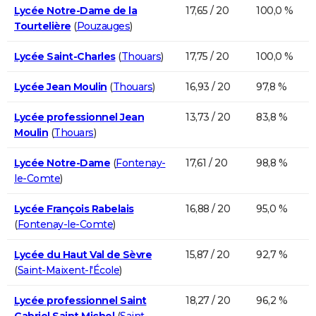
Lycée Notre-Dame de la
17,65 / 20
100,0 %
Tourtelière
(
Pouzauges
)
Lycée Saint-Charles
(
Thouars
)
17,75 / 20
100,0 %
Lycée Jean Moulin
(
Thouars
)
16,93 / 20
97,8 %
Lycée professionnel Jean
13,73 / 20
83,8 %
Moulin
(
Thouars
)
Lycée Notre-Dame
(
Fontenay-
17,61 / 20
98,8 %
le-Comte
)
Lycée François Rabelais
16,88 / 20
95,0 %
(
Fontenay-le-Comte
)
Lycée du Haut Val de Sèvre
15,87 / 20
92,7 %
(
Saint-Maixent-l'École
)
Lycée professionnel Saint
18,27 / 20
96,2 %
Gabriel Saint Michel
(
Saint-