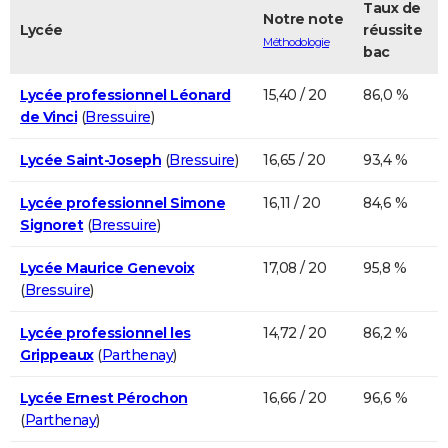
Taux de
Notre note
Lycée
réussite
Méthodologie
bac
Lycée professionnel Léonard
15,40 / 20
86,0 %
de Vinci
(
Bressuire
)
Lycée Saint-Joseph
(
Bressuire
)
16,65 / 20
93,4 %
Lycée professionnel Simone
16,11 / 20
84,6 %
Signoret
(
Bressuire
)
Lycée Maurice Genevoix
17,08 / 20
95,8 %
(
Bressuire
)
Lycée professionnel les
14,72 / 20
86,2 %
Grippeaux
(
Parthenay
)
Lycée Ernest Pérochon
16,66 / 20
96,6 %
(
Parthenay
)