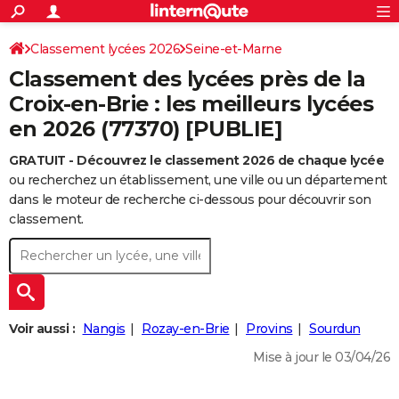
ACTUALITÉS
Connexion
S'inscrire
Classement lycées 2026
Seine-et-Marne
Rechercher
Société
Education
Villes
Politique
Faits Divers
Monde
+
SPORT
Classement des lycées près de la
Football
Cyclisme
Forum
Coupe du monde 2026
Tennis
Rugby
CULTURE
Croix-en-Brie : les meilleurs lycées
en 2026 (77370) [PUBLIE]
TNT
Cinéma
Musique
Programme TV
Streaming
Sorties cinéma
+
FINANCE
GRATUIT - Découvrez le classement 2026 de chaque lycée
Impôts
Immobilier
Banque
Crédit
Retraite
Epargne
Risques naturels par ville
Assurance
AUTO
ou recherchez un établissement, une ville ou un département
Réserver un essai
Berlines
Forum auto
Essais
Citadines
SUV
+
dans le moteur de recherche ci-dessous pour découvrir son
HIGH-TECH
classement.
Meilleur smartphone
Ordinateurs
Guide high-tech
Mobiles
Internet
Jeux vidéo
+
BRICOLAGE
Aménagement intérieur
Cuisine
Jardinage
+
Forum
Extérieur
Salle de bains
Rangement
WEEK-END
Escapades
Expositions
Week-end nature
Guides de France
Patrimoine
Musées
+
LIFESTYLE
Voir aussi :
Nangis
Rozay-en-Brie
Provins
Sourdun
Bien-être
Mode
+
Art de vivre
Loisirs
Modes de vie
SANTE
Mise à jour le 03/04/26
Guide de la santé
Médicaments
+
Alimentation
Maladies
Sommeil
VOYAGE