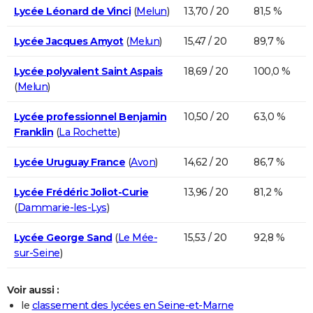
Lycée Léonard de Vinci
(
Melun
)
13,70 / 20
81,5 %
Lycée Jacques Amyot
(
Melun
)
15,47 / 20
89,7 %
Lycée polyvalent Saint Aspais
18,69 / 20
100,0 %
(
Melun
)
Lycée professionnel Benjamin
10,50 / 20
63,0 %
Franklin
(
La Rochette
)
Lycée Uruguay France
(
Avon
)
14,62 / 20
86,7 %
Lycée Frédéric Joliot-Curie
13,96 / 20
81,2 %
(
Dammarie-les-Lys
)
Lycée George Sand
(
Le Mée-
15,53 / 20
92,8 %
sur-Seine
)
Voir aussi :
le
classement des lycées en Seine-et-Marne