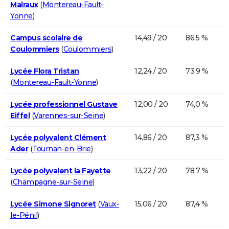
Malraux
(
Montereau-Fault-
Yonne
)
Campus scolaire de
14,49 / 20
86,5 %
Coulommiers
(
Coulommiers
)
Lycée Flora Tristan
12,24 / 20
73,9 %
(
Montereau-Fault-Yonne
)
Lycée professionnel Gustave
12,00 / 20
74,0 %
Eiffel
(
Varennes-sur-Seine
)
Lycée polyvalent Clément
14,86 / 20
87,3 %
Ader
(
Tournan-en-Brie
)
Lycée polyvalent la Fayette
13,22 / 20
78,7 %
(
Champagne-sur-Seine
)
Lycée Simone Signoret
(
Vaux-
15,06 / 20
87,4 %
le-Pénil
)