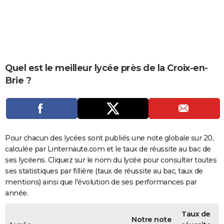
City break
Voyage de noces
Climat
Destinations
Voyage nature
Forum
+
PHOTO
GUIDES D'ACHAT
BONS PLANS
Quel est le meilleur lycée près de la Croix-en-
CARTE DE VOEUX
Brie ?
Carte Bonne année
Carte Pâques
Carte de Noël
Carte Saint-Valentin
Carte d'anniversaire
DICTIONNAIRE
Biographies
Expressions
Dictionnaire
Citations
Proverbes
PROGRAMME TV
COPAINS D'AVANT
Pour chacun des lycées sont publiés une note globale sur 20,
calculée par Linternaute.com et le taux de réussite au bac de
Se connecter
Collèges
Universités
Service militaire
S'inscrire
Lycées
Primaires
Entreprises
Avis de recherche
AVIS DE DÉCÈS
ses lycéens. Cliquez sur le nom du lycée pour consulter toutes
ses statistiques par fillière (taux de réussite au bac, taux de
FORUM
mentions) ainsi que l'évolution de ses performances par
Lifestyle
Sport
Television
Cinema
Bricolage
Culture
Auto
Voyage
année.
Taux de
Notre note