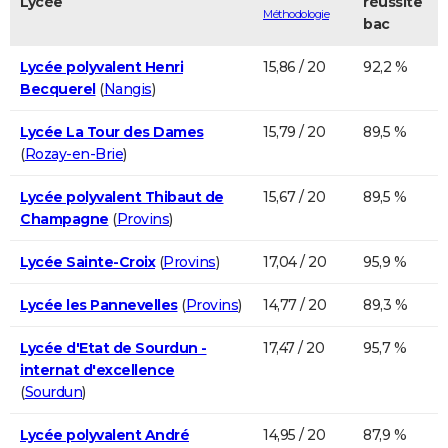
Lycée
réussite
Méthodologie
bac
Lycée polyvalent Henri
15,86 / 20
92,2 %
Becquerel
(
Nangis
)
Lycée La Tour des Dames
15,79 / 20
89,5 %
(
Rozay-en-Brie
)
Lycée polyvalent Thibaut de
15,67 / 20
89,5 %
Champagne
(
Provins
)
Lycée Sainte-Croix
(
Provins
)
17,04 / 20
95,9 %
Lycée les Pannevelles
(
Provins
)
14,77 / 20
89,3 %
Lycée d'Etat de Sourdun -
17,47 / 20
95,7 %
internat d'excellence
(
Sourdun
)
Lycée polyvalent André
14,95 / 20
87,9 %