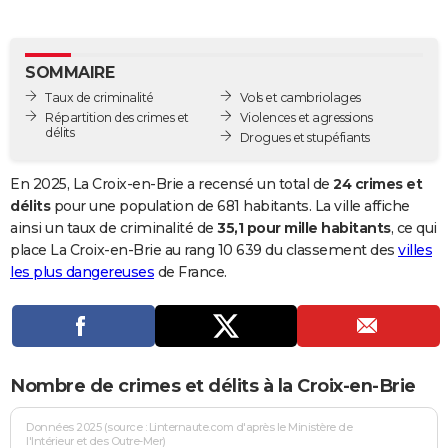
City break
Voyage de noces
Climat
Destinations
Voyage nature
Forum
+
PHOTO
GUIDES D'ACHAT
SOMMAIRE
Taux de criminalité
Vols et cambriolages
BONS PLANS
Répartition des crimes et
Violences et agressions
délits
Drogues et stupéfiants
CARTE DE VOEUX
Carte Bonne année
Carte Pâques
Carte de Noël
Carte Saint-Valentin
Carte d'anniversaire
En 2025, La Croix-en-Brie a recensé un total de
24 crimes et
DICTIONNAIRE
délits
pour une population de 681 habitants. La ville affiche
Biographies
Expressions
Dictionnaire
Citations
Proverbes
ainsi un taux de criminalité de
35,1 pour mille habitants
, ce qui
PROGRAMME TV
place La Croix-en-Brie au rang 10 639 du classement des
villes
COPAINS D'AVANT
les plus dangereuses
de France.
Se connecter
Collèges
Universités
Service militaire
S'inscrire
Lycées
Primaires
Entreprises
Avis de recherche
AVIS DE DÉCÈS
FORUM
Nombre de crimes et délits à la Croix-en-Brie
Lifestyle
Sport
Television
Cinema
Bricolage
Culture
Auto
Voyage
Données 2025 (source : Linternaute.com d'après le Ministère de
l'Intérieur et des Outre-Mer)