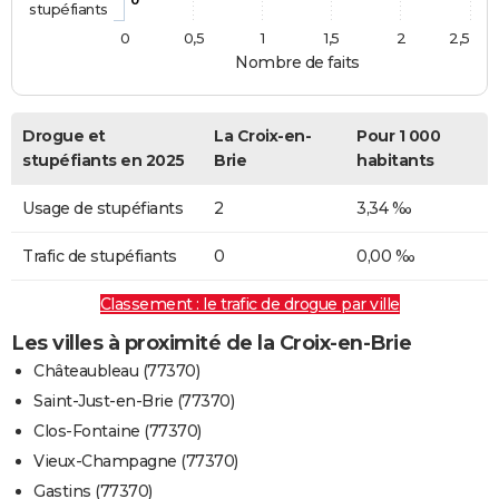
stupéfiants
0
0,5
1
1,5
2
2,5
Nombre de faits
Drogue et
La Croix-en-
Pour 1 000
stupéfiants en 2025
Brie
habitants
Usage de stupéfiants
2
3,34 ‰
Trafic de stupéfiants
0
0,00 ‰
Classement : le trafic de drogue par ville
Les villes à proximité de la Croix-en-Brie
Châteaubleau (77370)
Saint-Just-en-Brie (77370)
Clos-Fontaine (77370)
Vieux-Champagne (77370)
Gastins (77370)