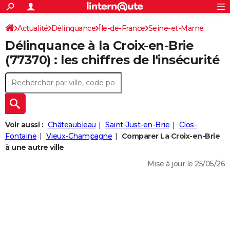
ACTUALITÉS
Connexion
S'inscrire
Actualité
Délinquance
Île-de-France
Seine-et-Marne
Rechercher
Société
Education
Villes
Politique
Faits Divers
Monde
+
SPORT
Délinquance à la
Croix-en-Brie
La Croix-en-Brie
Football
Cyclisme
Forum
Coupe du monde 2026
Tennis
Rugby
CULTURE
(77370) : les chiffres de l'insécurité
TNT
Cinéma
Musique
Programme TV
Streaming
Sorties cinéma
+
FINANCE
Impôts
Immobilier
Banque
Crédit
Retraite
Epargne
Risques naturels par ville
Assurance
AUTO
Réserver un essai
Berlines
Forum auto
Essais
Citadines
SUV
+
HIGH-TECH
Voir aussi :
Châteaubleau
Saint-Just-en-Brie
Clos-
Meilleur smartphone
Ordinateurs
Guide high-tech
Mobiles
Internet
Jeux vidéo
+
Fontaine
Vieux-Champagne
Comparer La Croix-en-Brie
BRICOLAGE
à une autre ville
Aménagement intérieur
Cuisine
Jardinage
+
Forum
Extérieur
Salle de bains
Rangement
WEEK-END
Mise à jour le 25/05/26
Escapades
Expositions
Week-end nature
Guides de France
Patrimoine
Musées
+
LIFESTYLE
Bien-être
Mode
+
Art de vivre
Loisirs
Modes de vie
SANTE
Guide de la santé
Médicaments
+
Alimentation
Maladies
Sommeil
VOYAGE