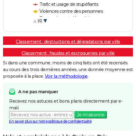
Trafic et usage de stupéfiants
Violences contre des personnes
Destructions et dégradations
1/2
Escroqueries et fraudes
Classement : destructions et dégradations par ville
Classement : fraudes et escroqueries par ville
Si dans une commune, moins de cinq faits ont été recensés
au cours des trois dernières années, une donnée moyenne est
proposée à la place.
Voir la méthodologie
.
A ne pas manquer
Recevez nos astuces et bons plans directement par e-
mail.
Je m'abonne
En savoir plus sur notre politique de confidentialité