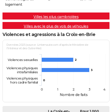
logement
Villes les plus cambriolées
Villes avec le plus de vols de véhicules
Violences et agressions à la Croix-en-Brie
Données 2025 (source : Linternaute.com d'après le Ministère de
l'Intérieur et des Outre-Mer)
Violences sexuelles
2
Violences physiques
3
intrafamiliales
Violences physiques
0
hors cadre familial
0
1
2
3
4
Nombre de faits
La Croix-en-
Pour 1 000