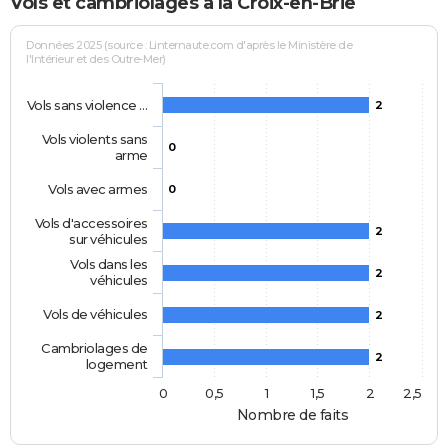
Vols et cambriolages à la Croix-en-Brie
Données 2025 (source : Linternaute.com d'après le Ministère de
l'Intérieur et des Outre-Mer)
Vols sans violence …
2
Vols violents sans
0
arme
Vols avec armes
0
Vols d'accessoires
2
sur véhicules
Vols dans les
2
véhicules
Vols de véhicules
2
Cambriolages de
2
logement
0
0,5
1
1,5
2
2,5
Nombre de faits