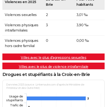
Violences en 2025
Brie
habitants
Violences sexuelles
2
3,01 ‰
Violences physiques
3
3,90 ‰
intrafamiliales
Violences physiques
0
0,00 ‰
hors cadre familial
Villes avec le plus d'agressions sexuelles
Villes avec le plus de violence intrafamiliale
Drogues et stupéfiants à la Croix-en-Brie
Données 2025 (source : Linternaute.com d'après le Ministère de
l'Intérieur et des Outre-Mer)
Usage de
2
stupéfiants
Trafic de
0