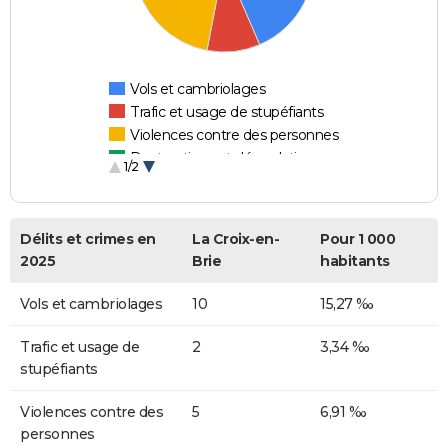
Vols et cambriolages
Trafic et usage de stupéfiants
Violences contre des personnes
Destructions et dégradations
1/2
Escroqueries et fraudes
Délits et crimes en
La Croix-en-
Pour 1 000
2025
Brie
habitants
Vols et cambriolages
10
15,27 ‰
Trafic et usage de
2
3,34 ‰
stupéfiants
Violences contre des
5
6,91 ‰
personnes