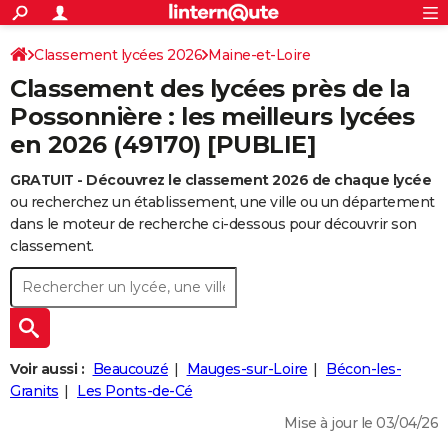
ACTUALITÉS
Connexion
S'inscrire
Classement lycées 2026
Maine-et-Loire
Rechercher
Société
Education
Villes
Politique
Faits Divers
Monde
+
SPORT
Classement des lycées près de la
Football
Cyclisme
Forum
Coupe du monde 2026
Tennis
Rugby
CULTURE
Possonnière : les meilleurs lycées
en 2026 (49170) [PUBLIE]
TNT
Cinéma
Musique
Programme TV
Streaming
Sorties cinéma
+
FINANCE
GRATUIT - Découvrez le classement 2026 de chaque lycée
Impôts
Immobilier
Banque
Crédit
Retraite
Epargne
Risques naturels par ville
Assurance
AUTO
ou recherchez un établissement, une ville ou un département
Réserver un essai
Berlines
Forum auto
Essais
Citadines
SUV
+
dans le moteur de recherche ci-dessous pour découvrir son
HIGH-TECH
classement.
Meilleur smartphone
Ordinateurs
Guide high-tech
Mobiles
Internet
Jeux vidéo
+
BRICOLAGE
Aménagement intérieur
Cuisine
Jardinage
+
Forum
Extérieur
Salle de bains
Rangement
WEEK-END
Escapades
Expositions
Week-end nature
Guides de France
Patrimoine
Musées
+
LIFESTYLE
Voir aussi :
Beaucouzé
Mauges-sur-Loire
Bécon-les-
Bien-être
Mode
+
Art de vivre
Loisirs
Modes de vie
Granits
Les Ponts-de-Cé
SANTE
Mise à jour le 03/04/26
Guide de la santé
Médicaments
+
Alimentation
Maladies
Sommeil
VOYAGE