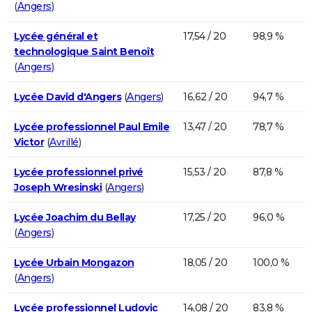
(
Angers
)
Lycée général et
17,54 / 20
98,9 %
technologique Saint Benoît
(
Angers
)
Lycée David d'Angers
(
Angers
)
16,62 / 20
94,7 %
Lycée professionnel Paul Emile
13,47 / 20
78,7 %
Victor
(
Avrillé
)
Lycée professionnel privé
15,53 / 20
87,8 %
Joseph Wresinski
(
Angers
)
Lycée Joachim du Bellay
17,25 / 20
96,0 %
(
Angers
)
Lycée Urbain Mongazon
18,05 / 20
100,0 %
(
Angers
)
Lycée professionnel Ludovic
14,08 / 20
83,8 %