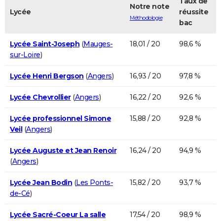
Taux de
Notre note
Lycée
réussite
Méthodologie
bac
Lycée Saint-Joseph
(
Mauges-
18,01 / 20
98,6 %
sur-Loire
)
Lycée Henri Bergson
(
Angers
)
16,93 / 20
97,8 %
Lycée Chevrollier
(
Angers
)
16,22 / 20
92,6 %
Lycée professionnel Simone
15,88 / 20
92,8 %
Veil
(
Angers
)
Lycée Auguste et Jean Renoir
16,24 / 20
94,9 %
(
Angers
)
Lycée Jean Bodin
(
Les Ponts-
15,82 / 20
93,7 %
de-Cé
)
Lycée Sacré-Coeur La salle
17,54 / 20
98,9 %