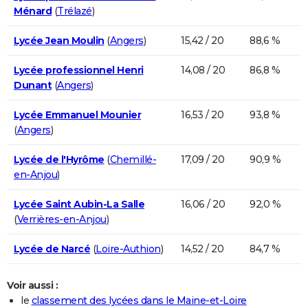
Ménard
(
Trélazé
)
Lycée Jean Moulin
(
Angers
)
15,42 / 20
88,6 %
Lycée professionnel Henri
14,08 / 20
86,8 %
Dunant
(
Angers
)
Lycée Emmanuel Mounier
16,53 / 20
93,8 %
(
Angers
)
Lycée de l'Hyrôme
(
Chemillé-
17,09 / 20
90,9 %
en-Anjou
)
Lycée Saint Aubin-La Salle
16,06 / 20
92,0 %
(
Verrières-en-Anjou
)
Lycée de Narcé
(
Loire-Authion
)
14,52 / 20
84,7 %
Voir aussi :
le
classement des lycées dans le Maine-et-Loire