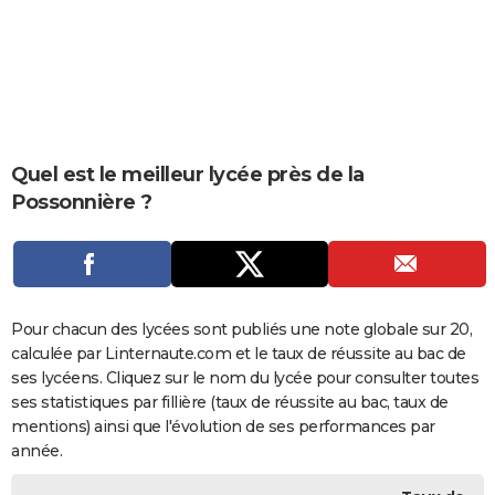
City break
Voyage de noces
Climat
Destinations
Voyage nature
Forum
+
PHOTO
GUIDES D'ACHAT
BONS PLANS
CARTE DE VOEUX
Quel est le meilleur lycée près de la
Possonnière ?
Carte Bonne année
Carte Pâques
Carte de Noël
Carte Saint-Valentin
Carte d'anniversaire
DICTIONNAIRE
Biographies
Expressions
Dictionnaire
Citations
Proverbes
PROGRAMME TV
COPAINS D'AVANT
Pour chacun des lycées sont publiés une note globale sur 20,
Se connecter
Collèges
Universités
Service militaire
S'inscrire
Lycées
Primaires
Entreprises
Avis de recherche
AVIS DE DÉCÈS
calculée par Linternaute.com et le taux de réussite au bac de
ses lycéens. Cliquez sur le nom du lycée pour consulter toutes
FORUM
ses statistiques par fillière (taux de réussite au bac, taux de
Lifestyle
Sport
Television
Cinema
Bricolage
Culture
Auto
Voyage
mentions) ainsi que l'évolution de ses performances par
année.