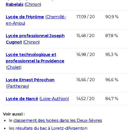
Rabelais
(
Chinon
)
Lycée de l'Hyrôme
(
Chemillé-
17,09 / 20
90,9 %
en-Anjou
)
Lycée professionnel Joseph
15,48 / 20
87,8 %
Cugnot
(
Chinon
)
Lycée technologique et
16,98 / 20
95,3 %
professionnel la Providence
(
Cholet
)
Lycée Ernest Pérochon
16,66 / 20
96,6 %
(
Parthenay
)
Lycée de Narcé
(
Loire-Authion
)
14,52 / 20
84,7 %
Voir aussi :
le
classement des lycées dans les Deux-Sèvres
les
résultats du bac à Loretz-d'Argenton