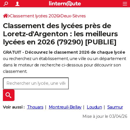
ACTUALITÉS
Connexion
S'inscrire
Classement lycées 2026
Deux-Sèvres
Rechercher
Société
Education
Villes
Politique
Faits Divers
Monde
+
SPORT
Classement des lycées près de
Football
Cyclisme
Forum
Coupe du monde 2026
Tennis
Rugby
CULTURE
Loretz-d'Argenton : les meilleurs
lycées en 2026 (79290) [PUBLIE]
TNT
Cinéma
Musique
Programme TV
Streaming
Sorties cinéma
+
FINANCE
GRATUIT - Découvrez le classement 2026 de chaque lycée
Impôts
Immobilier
Banque
Crédit
Retraite
Epargne
Risques naturels par ville
Assurance
AUTO
ou recherchez un établissement, une ville ou un département
Réserver un essai
Berlines
Forum auto
Essais
Citadines
SUV
+
dans le moteur de recherche ci-dessous pour découvrir son
HIGH-TECH
classement.
Meilleur smartphone
Ordinateurs
Guide high-tech
Mobiles
Internet
Jeux vidéo
+
BRICOLAGE
Aménagement intérieur
Cuisine
Jardinage
+
Forum
Extérieur
Salle de bains
Rangement
WEEK-END
Escapades
Expositions
Week-end nature
Guides de France
Patrimoine
Musées
+
LIFESTYLE
Voir aussi :
Thouars
Montreuil-Bellay
Loudun
Saumur
Bien-être
Mode
+
Art de vivre
Loisirs
Modes de vie
SANTE
Mise à jour le 03/04/26
Guide de la santé
Médicaments
+
Alimentation
Maladies
Sommeil
VOYAGE