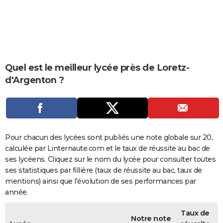
City break
Voyage de noces
Climat
Destinations
Voyage nature
Forum
+
PHOTO
GUIDES D'ACHAT
BONS PLANS
Quel est le meilleur lycée près de Loretz-
CARTE DE VOEUX
d'Argenton ?
Carte Bonne année
Carte Pâques
Carte de Noël
Carte Saint-Valentin
Carte d'anniversaire
DICTIONNAIRE
Biographies
Expressions
Dictionnaire
Citations
Proverbes
PROGRAMME TV
COPAINS D'AVANT
Pour chacun des lycées sont publiés une note globale sur 20,
calculée par Linternaute.com et le taux de réussite au bac de
Se connecter
Collèges
Universités
Service militaire
S'inscrire
Lycées
Primaires
Entreprises
Avis de recherche
AVIS DE DÉCÈS
ses lycéens. Cliquez sur le nom du lycée pour consulter toutes
ses statistiques par fillière (taux de réussite au bac, taux de
FORUM
mentions) ainsi que l'évolution de ses performances par
Lifestyle
Sport
Television
Cinema
Bricolage
Culture
Auto
Voyage
année.
Taux de
Notre note