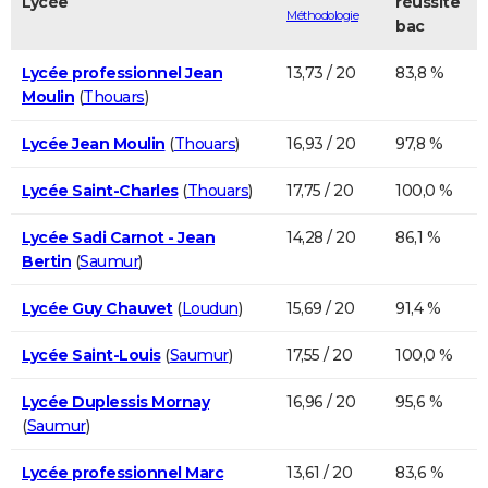
Lycée
réussite
Méthodologie
bac
Lycée professionnel Jean
13,73 / 20
83,8 %
Moulin
(
Thouars
)
Lycée Jean Moulin
(
Thouars
)
16,93 / 20
97,8 %
Lycée Saint-Charles
(
Thouars
)
17,75 / 20
100,0 %
Lycée Sadi Carnot - Jean
14,28 / 20
86,1 %
Bertin
(
Saumur
)
Lycée Guy Chauvet
(
Loudun
)
15,69 / 20
91,4 %
Lycée Saint-Louis
(
Saumur
)
17,55 / 20
100,0 %
Lycée Duplessis Mornay
16,96 / 20
95,6 %
(
Saumur
)
Lycée professionnel Marc
13,61 / 20
83,6 %