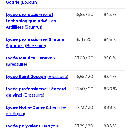
Godrie
(
Loudun
)
Lycée professionnel et
16,83 / 20
94,3 %
technologique privé Les
Ardilliers
(
Saumur
)
Lycée professionnel Simone
16,11 / 20
84,6 %
Signoret
(
Bressuire
)
Lycée Maurice Genevoix
17,08 / 20
95,8 %
(
Bressuire
)
Lycée Saint-Joseph
(
Bressuire
)
16,65 / 20
93,4 %
Lycée professionnel Léonard
15,40 / 20
86,0 %
de Vinci
(
Bressuire
)
Lycée Notre-Dame
(
Chemillé-
17,73 / 20
98,8 %
en-Anjou
)
Lycée polyvalent François
17,29 / 20
98,3 %