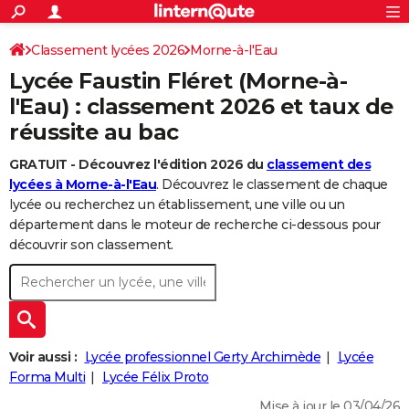
ACTUALITÉS
Connexion
S'inscrire
Classement lycées 2026
Morne-à-l'Eau
Rechercher
Société
Education
Villes
Politique
Faits Divers
Monde
+
SPORT
Lycée Faustin Fléret (Morne-à-
Football
Cyclisme
Forum
Coupe du monde 2026
Tennis
Rugby
CULTURE
l'Eau) : classement 2026 et taux de
réussite au bac
TNT
Cinéma
Musique
Programme TV
Streaming
Sorties cinéma
+
FINANCE
GRATUIT - Découvrez l'édition 2026 du
classement des
Impôts
Immobilier
Banque
Crédit
Retraite
Epargne
Risques naturels par ville
Assurance
AUTO
lycées à Morne-à-l'Eau
. Découvrez le classement de chaque
Réserver un essai
Berlines
Forum auto
Essais
Citadines
SUV
+
lycée ou recherchez un établissement, une ville ou un
HIGH-TECH
département dans le moteur de recherche ci-dessous pour
Meilleur smartphone
Ordinateurs
Guide high-tech
Mobiles
Internet
Jeux vidéo
+
découvrir son classement.
BRICOLAGE
Aménagement intérieur
Cuisine
Jardinage
+
Forum
Extérieur
Salle de bains
Rangement
WEEK-END
Escapades
Expositions
Week-end nature
Guides de France
Patrimoine
Musées
+
LIFESTYLE
Bien-être
Mode
+
Art de vivre
Loisirs
Modes de vie
Voir aussi :
Lycée professionnel Gerty Archimède
Lycée
SANTE
Forma Multi
Lycée Félix Proto
Guide de la santé
Médicaments
+
Alimentation
Maladies
Sommeil
VOYAGE
Mise à jour le 03/04/26