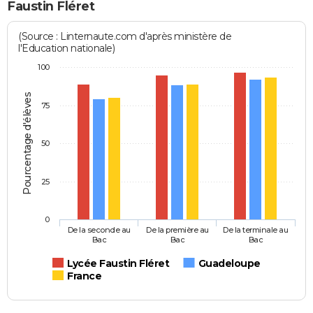
Faustin Fléret
(Source : Linternaute.com d'après ministère de
l'Education nationale)
100
Pourcentage d'élèves
75
50
25
0
De la seconde au
De la première au
De la terminale au
Bac
Bac
Bac
Lycée Faustin Fléret
Guadeloupe
France