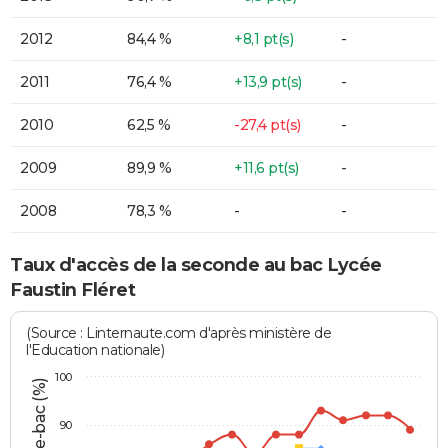
2012
84,4 %
+8,1 pt(s)
-
2011
76,4 %
+13,9 pt(s)
-
2010
62,5 %
-27,4 pt(s)
-
2009
89,9 %
+11,6 pt(s)
-
2008
78,3 %
-
-
Taux d'accès de la seconde au bac Lycée
Faustin Fléret
(Source : Linternaute.com d'après ministère de
l'Education nationale)
100
90