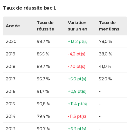
Taux de réussite bac L
Taux de
Variation
Taux de
Année
réussite
sur un an
mentions
2020
98,7 %
+13,2 pt(s)
78,0 %
2019
85,5 %
-4,2 pt(s)
38,0 %
2018
89,7 %
-7,0 pt(s)
41,0 %
2017
96,7 %
+5,0 pt(s)
52,0 %
2016
91,7 %
+0,9 pt(s)
-
2015
90,8 %
+11,4 pt(s)
-
2014
79,4 %
-11,3 pt(s)
-
2013
90,7 %
+6,3 pt(s)
-