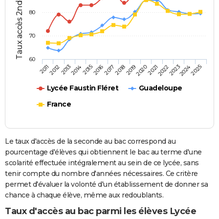
Taux accès 2nde-bac (%)
80
70
60
2013
2016
2019
2022
2025
2011
2014
2017
2020
2023
2012
2015
2018
2021
2024
Lycée Faustin Fléret
Guadeloupe
France
Le taux d'accès de la seconde au bac correspond au
pourcentage d'élèves qui obtiennent le bac au terme d'une
scolarité effectuée intégralement au sein de ce lycée, sans
tenir compte du nombre d'années nécessaires. Ce critère
permet d'évaluer la volonté d'un établissement de donner sa
chance à chaque élève, même aux redoublants.
Taux d'accès au bac parmi les élèves Lycée