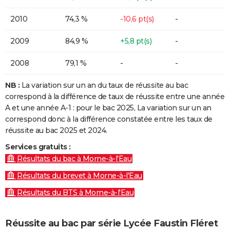
2010
74,3 %
-10,6 pt(s)
-
2009
84,9 %
+5,8 pt(s)
-
2008
79,1 %
-
-
NB :
La variation sur un an du taux de réussite au bac
correspond à la différence de taux de réussite entre une année
A et une année A-1 : pour le bac 2025, La variation sur un an
correspond donc à la différence constatée entre les taux de
réussite au bac 2025 et 2024.
Services gratuits :
Résultats du bac à Morne-à-l'Eau
Résultats du brevet à Morne-à-l'Eau
Résultats du BTS à Morne-à-l'Eau
Réussite au bac par série Lycée Faustin Fléret