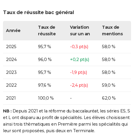
Taux de réussite bac général
Taux de
Variation
Taux de
Année
réussite
sur un an
mentions
2025
95,7 %
-0,3 pt(s)
58,0 %
2024
96,0 %
+0,2 pt(s)
58,0 %
2023
95,7 %
-1,9 pt(s)
58,0 %
2022
97,6 %
-2,4 pt(s)
59,0 %
2021
100,0 %
-
62,0 %
NB :
Depuis 2021 et la réforme du baccalauréat, les séries ES, S
et L ont disparu au profit de spécialités. Les élèves choisissent
ainsi trois thèmatiques en Première parmi les spécialités qui
leur sont proposées, puis deux en Terminale.