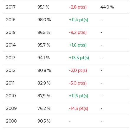
2017
95,1 %
-2,8 pt(s)
44,0 %
2016
98,0 %
+11,4 pt(s)
-
2015
86,5 %
-9,2 pt(s)
-
2014
95,7 %
+1,6 pt(s)
-
2013
94,1 %
+13,3 pt(s)
-
2012
80,8 %
-2,0 pt(s)
-
2011
82,9 %
-5,0 pt(s)
-
2010
87,9 %
+11,6 pt(s)
-
2009
76,2 %
-14,3 pt(s)
-
2008
90,5 %
-
-