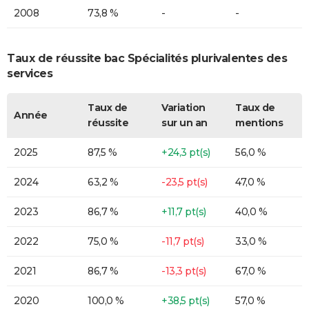
2008
73,8 %
-
-
Taux de réussite bac Spécialités plurivalentes des
services
Taux de
Variation
Taux de
Année
réussite
sur un an
mentions
2025
87,5 %
+24,3 pt(s)
56,0 %
2024
63,2 %
-23,5 pt(s)
47,0 %
2023
86,7 %
+11,7 pt(s)
40,0 %
2022
75,0 %
-11,7 pt(s)
33,0 %
2021
86,7 %
-13,3 pt(s)
67,0 %
2020
100,0 %
+38,5 pt(s)
57,0 %