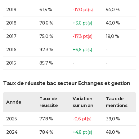
2019
61,5 %
-17,0 pt(s)
54,0 %
2018
78,6 %
+3,6 pt(s)
43,0 %
2017
75,0 %
-17,3 pt(s)
19,0 %
2016
92,3 %
+6,6 pt(s)
-
2015
85,7 %
-
-
Taux de réussite bac secteur Echanges et gestion
Taux de
Variation
Taux de
Année
réussite
sur un an
mentions
2025
77,8 %
-0,6 pt(s)
39,0 %
2024
78,4 %
+4,8 pt(s)
49,0 %