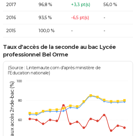
2017
96,8 %
+3,3 pt(s)
56,0 %
2016
93,5 %
-6,5 pt(s)
-
2015
100,0 %
-
-
Taux d'accès de la seconde au bac Lycée
professionnel Bel Orme
(Source : Linternaute.com d'après ministère de
l'Education nationale)
100
Taux accès 2nde-bac (%)
80
60