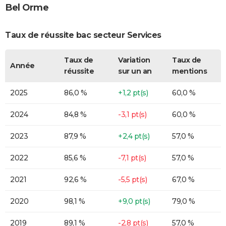
Bel Orme
Taux de réussite bac secteur Services
Taux de
Variation
Taux de
Année
réussite
sur un an
mentions
2025
86,0 %
+1,2 pt(s)
60,0 %
2024
84,8 %
-3,1 pt(s)
60,0 %
2023
87,9 %
+2,4 pt(s)
57,0 %
2022
85,6 %
-7,1 pt(s)
57,0 %
2021
92,6 %
-5,5 pt(s)
67,0 %
2020
98,1 %
+9,0 pt(s)
79,0 %
2019
89,1 %
-2,8 pt(s)
57,0 %