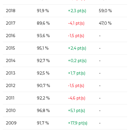
2018
91,9 %
+2,3 pt(s)
59,0 %
2017
89,6 %
-4,1 pt(s)
47,0 %
2016
93,6 %
-1,5 pt(s)
-
2015
95,1 %
+2,4 pt(s)
-
2014
92,7 %
+0,2 pt(s)
-
2013
92,5 %
+1,7 pt(s)
-
2012
90,7 %
-1,5 pt(s)
-
2011
92,2 %
-4,6 pt(s)
-
2010
96,8 %
+5,1 pt(s)
-
2009
91,7 %
+17,9 pt(s)
-