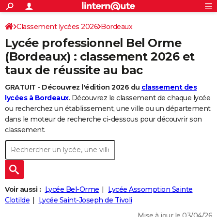
ACTUALITÉS
Connexion
S'inscrire
Classement lycées 2026
Bordeaux
Rechercher
Société
Education
Villes
Politique
Faits Divers
Monde
+
SPORT
Lycée professionnel Bel Orme
Football
Cyclisme
Forum
Coupe du monde 2026
Tennis
Rugby
CULTURE
(Bordeaux) : classement 2026 et
taux de réussite au bac
TNT
Cinéma
Musique
Programme TV
Streaming
Sorties cinéma
+
FINANCE
GRATUIT - Découvrez l'édition 2026 du
classement des
Impôts
Immobilier
Banque
Crédit
Retraite
Epargne
Risques naturels par ville
Assurance
AUTO
lycées à Bordeaux
. Découvrez le classement de chaque lycée
Réserver un essai
Berlines
Forum auto
Essais
Citadines
SUV
+
ou recherchez un établissement, une ville ou un département
HIGH-TECH
dans le moteur de recherche ci-dessous pour découvrir son
Meilleur smartphone
Ordinateurs
Guide high-tech
Mobiles
Internet
Jeux vidéo
+
classement.
BRICOLAGE
Aménagement intérieur
Cuisine
Jardinage
+
Forum
Extérieur
Salle de bains
Rangement
WEEK-END
Escapades
Expositions
Week-end nature
Guides de France
Patrimoine
Musées
+
LIFESTYLE
Bien-être
Mode
+
Art de vivre
Loisirs
Modes de vie
Voir aussi :
Lycée Bel-Orme
Lycée Assomption Sainte
SANTE
Clotilde
Lycée Saint-Joseph de Tivoli
Guide de la santé
Médicaments
+
Alimentation
Maladies
Sommeil
VOYAGE
Mise à jour le 03/04/26