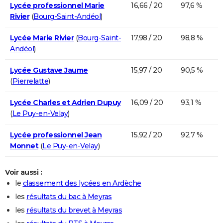
Lycée professionnel Marie
16,66 / 20
97,6 %
Rivier
(
Bourg-Saint-Andéol
)
Lycée Marie Rivier
(
Bourg-Saint-
17,98 / 20
98,8 %
Andéol
)
Lycée Gustave Jaume
15,97 / 20
90,5 %
(
Pierrelatte
)
Lycée Charles et Adrien Dupuy
16,09 / 20
93,1 %
(
Le Puy-en-Velay
)
Lycée professionnel Jean
15,92 / 20
92,7 %
Monnet
(
Le Puy-en-Velay
)
Voir aussi :
le
classement des lycées en Ardèche
les
résultats du bac à Meyras
les
résultats du brevet à Meyras