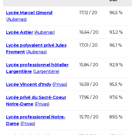
Lycée Marcel Gimond
17,12 / 20
96,5 %
(
Aubenas
)
Lycée Astier
(
Aubenas
)
16,64 / 20
93,2 %
Lycée polyvalent privé Jules
17,01 / 20
96,1 %
Froment
(
Aubenas
)
Lycée professionnel hôtelier
15,84 / 20
92,9 %
Largentière
(
Largentière
)
Lycée Vincent d'Indy
(
Privas
)
16,59 / 20
95,5 %
Lycée privé du Sacré-Coeur
17,96 / 20
97,6 %
Notre-Dame
(
Privas
)
Lycée professionnel Notre-
15,70 / 20
89,5 %
Dame
(
Privas
)