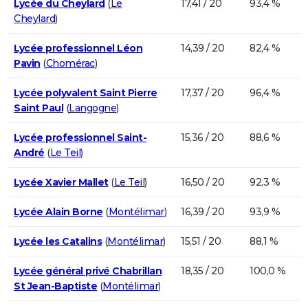
Lycée du Cheylard
(
Le
17,41 / 20
93,4 %
Cheylard
)
Lycée professionnel Léon
14,39 / 20
82,4 %
Pavin
(
Chomérac
)
Lycée polyvalent Saint Pierre
17,37 / 20
96,4 %
Saint Paul
(
Langogne
)
Lycée professionnel Saint-
15,36 / 20
88,6 %
André
(
Le Teil
)
Lycée Xavier Mallet
(
Le Teil
)
16,50 / 20
92,3 %
Lycée Alain Borne
(
Montélimar
)
16,39 / 20
93,9 %
Lycée les Catalins
(
Montélimar
)
15,51 / 20
88,1 %
Lycée général privé Chabrillan
18,35 / 20
100,0 %
St Jean-Baptiste
(
Montélimar
)