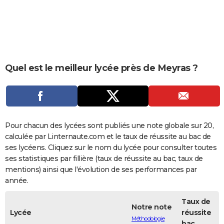
City break
Voyage de noces
Climat
Destinations
Voyage nature
Forum
+
PHOTO
GUIDES D'ACHAT
BONS PLANS
Quel est le meilleur lycée près de Meyras ?
CARTE DE VOEUX
Carte Bonne année
Carte Pâques
Carte de Noël
Carte Saint-Valentin
Carte d'anniversaire
DICTIONNAIRE
Biographies
Expressions
Dictionnaire
Citations
Proverbes
PROGRAMME TV
Pour chacun des lycées sont publiés une note globale sur 20,
COPAINS D'AVANT
calculée par Linternaute.com et le taux de réussite au bac de
ses lycéens. Cliquez sur le nom du lycée pour consulter toutes
Se connecter
Collèges
Universités
Service militaire
S'inscrire
Lycées
Primaires
Entreprises
Avis de recherche
AVIS DE DÉCÈS
ses statistiques par fillière (taux de réussite au bac, taux de
mentions) ainsi que l'évolution de ses performances par
FORUM
année.
Lifestyle
Sport
Television
Cinema
Bricolage
Culture
Auto
Voyage
Taux de
Notre note
Lycée
réussite
Méthodologie
bac