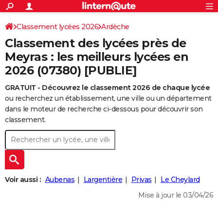
ACTUALITÉS
Connexion
S'inscrire
Classement lycées 2026
Ardèche
Rechercher
Société
Education
Villes
Politique
Faits Divers
Monde
+
SPORT
Classement des lycées près de
Football
Cyclisme
Forum
Coupe du monde 2026
Tennis
Rugby
CULTURE
Meyras : les meilleurs lycées en
2026 (07380) [PUBLIE]
TNT
Cinéma
Musique
Programme TV
Streaming
Sorties cinéma
+
FINANCE
GRATUIT - Découvrez le classement 2026 de chaque lycée
Impôts
Immobilier
Banque
Crédit
Retraite
Epargne
Risques naturels par ville
Assurance
AUTO
ou recherchez un établissement, une ville ou un département
Réserver un essai
Berlines
Forum auto
Essais
Citadines
SUV
+
dans le moteur de recherche ci-dessous pour découvrir son
HIGH-TECH
classement.
Meilleur smartphone
Ordinateurs
Guide high-tech
Mobiles
Internet
Jeux vidéo
+
BRICOLAGE
Aménagement intérieur
Cuisine
Jardinage
+
Forum
Extérieur
Salle de bains
Rangement
WEEK-END
Escapades
Expositions
Week-end nature
Guides de France
Patrimoine
Musées
+
LIFESTYLE
Voir aussi :
Aubenas
Largentière
Privas
Le Cheylard
Bien-être
Mode
+
Art de vivre
Loisirs
Modes de vie
SANTE
Mise à jour le 03/04/26
Guide de la santé
Médicaments
+
Alimentation
Maladies
Sommeil
VOYAGE