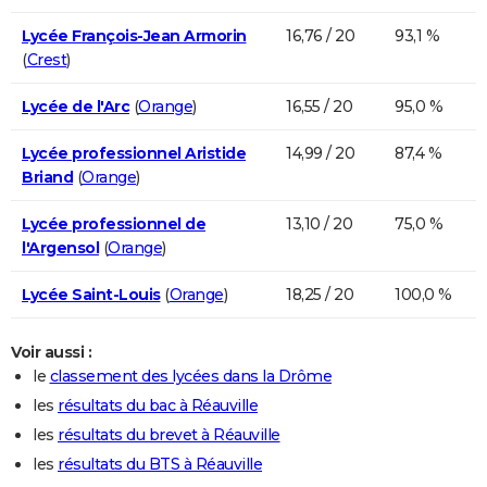
Lycée François-Jean Armorin
16,76 / 20
93,1 %
(
Crest
)
Lycée de l'Arc
(
Orange
)
16,55 / 20
95,0 %
Lycée professionnel Aristide
14,99 / 20
87,4 %
Briand
(
Orange
)
Lycée professionnel de
13,10 / 20
75,0 %
l'Argensol
(
Orange
)
Lycée Saint-Louis
(
Orange
)
18,25 / 20
100,0 %
Voir aussi :
le
classement des lycées dans la Drôme
les
résultats du bac à Réauville
les
résultats du brevet à Réauville
les
résultats du BTS à Réauville