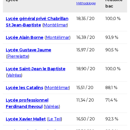
Méthodologie
bac
Lycée général privé Chabrillan
18,35 / 20
100,0 %
St Jean-Baptiste
(
Montélimar
)
Lycée Alain Borne
(
Montélimar
)
16,39 / 20
93,9 %
Lycée Gustave Jaume
15,97 / 20
90,5 %
(
Pierrelatte
)
Lycée Saint-Jean le Baptiste
18,90 / 20
100,0 %
(
Valréas
)
Lycée les Catalins
(
Montélimar
)
15,51 / 20
88,1 %
Lycée professionnel
11,34 / 20
71,4 %
Ferdinand Revoul
(
Valréas
)
Lycée Xavier Mallet
(
Le Teil
)
16,50 / 20
92,3 %