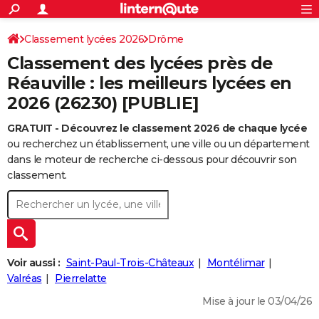
ACTUALITÉS
Connexion
S'inscrire
Classement lycées 2026
Drôme
Rechercher
Société
Education
Villes
Politique
Faits Divers
Monde
+
SPORT
Classement des lycées près de
Football
Cyclisme
Forum
Coupe du monde 2026
Tennis
Rugby
CULTURE
Réauville : les meilleurs lycées en
2026 (26230) [PUBLIE]
TNT
Cinéma
Musique
Programme TV
Streaming
Sorties cinéma
+
FINANCE
GRATUIT - Découvrez le classement 2026 de chaque lycée
Impôts
Immobilier
Banque
Crédit
Retraite
Epargne
Risques naturels par ville
Assurance
AUTO
ou recherchez un établissement, une ville ou un département
Réserver un essai
Berlines
Forum auto
Essais
Citadines
SUV
+
dans le moteur de recherche ci-dessous pour découvrir son
HIGH-TECH
classement.
Meilleur smartphone
Ordinateurs
Guide high-tech
Mobiles
Internet
Jeux vidéo
+
BRICOLAGE
Aménagement intérieur
Cuisine
Jardinage
+
Forum
Extérieur
Salle de bains
Rangement
WEEK-END
Escapades
Expositions
Week-end nature
Guides de France
Patrimoine
Musées
+
LIFESTYLE
Voir aussi :
Saint-Paul-Trois-Châteaux
Montélimar
Bien-être
Mode
+
Art de vivre
Loisirs
Modes de vie
Valréas
Pierrelatte
SANTE
Mise à jour le 03/04/26
Guide de la santé
Médicaments
+
Alimentation
Maladies
Sommeil
VOYAGE