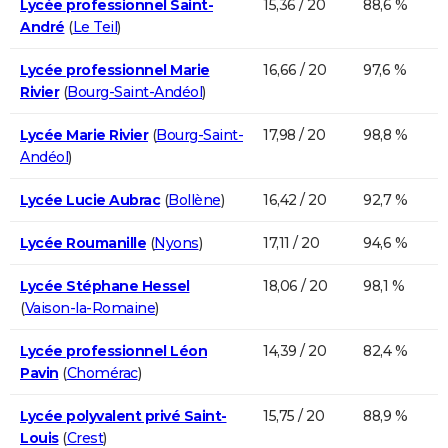
Lycée professionnel Saint-
15,36 / 20
88,6 %
André
(
Le Teil
)
Lycée professionnel Marie
16,66 / 20
97,6 %
Rivier
(
Bourg-Saint-Andéol
)
Lycée Marie Rivier
(
Bourg-Saint-
17,98 / 20
98,8 %
Andéol
)
Lycée Lucie Aubrac
(
Bollène
)
16,42 / 20
92,7 %
Lycée Roumanille
(
Nyons
)
17,11 / 20
94,6 %
Lycée Stéphane Hessel
18,06 / 20
98,1 %
(
Vaison-la-Romaine
)
Lycée professionnel Léon
14,39 / 20
82,4 %
Pavin
(
Chomérac
)
Lycée polyvalent privé Saint-
15,75 / 20
88,9 %
Louis
(
Crest
)