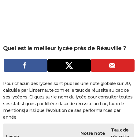
City break
Voyage de noces
Climat
Destinations
Voyage nature
Forum
+
PHOTO
GUIDES D'ACHAT
BONS PLANS
CARTE DE VOEUX
Quel est le meilleur lycée près de Réauville ?
Carte Bonne année
Carte Pâques
Carte de Noël
Carte Saint-Valentin
Carte d'anniversaire
DICTIONNAIRE
Biographies
Expressions
Dictionnaire
Citations
Proverbes
PROGRAMME TV
COPAINS D'AVANT
Pour chacun des lycées sont publiés une note globale sur 20,
calculée par Linternaute.com et le taux de réussite au bac de
Se connecter
Collèges
Universités
Service militaire
S'inscrire
Lycées
Primaires
Entreprises
Avis de recherche
AVIS DE DÉCÈS
ses lycéens. Cliquez sur le nom du lycée pour consulter toutes
ses statistiques par fillière (taux de réussite au bac, taux de
FORUM
mentions) ainsi que l'évolution de ses performances par
année.
Lifestyle
Sport
Television
Cinema
Bricolage
Culture
Auto
Voyage
Taux de
Notre note
Lycée
réussite