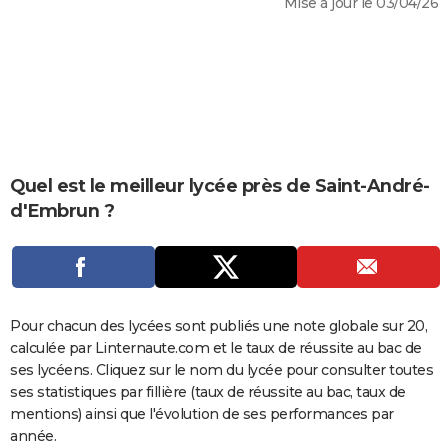
Mise à jour le 03/04/26
City break
Voyage de noces
Climat
Destinations
Voyage nature
Forum
+
PHOTO
GUIDES D'ACHAT
BONS PLANS
CARTE DE VOEUX
Carte Bonne année
Carte Pâques
Carte de Noël
Carte Saint-Valentin
Carte d'anniversaire
Quel est le meilleur lycée près de Saint-André-
DICTIONNAIRE
d'Embrun ?
Biographies
Expressions
Dictionnaire
Citations
Proverbes
PROGRAMME TV
COPAINS D'AVANT
Se connecter
Collèges
Universités
Service militaire
S'inscrire
Lycées
Primaires
Entreprises
Avis de recherche
AVIS DE DÉCÈS
Pour chacun des lycées sont publiés une note globale sur 20,
calculée par Linternaute.com et le taux de réussite au bac de
FORUM
ses lycéens. Cliquez sur le nom du lycée pour consulter toutes
Lifestyle
Sport
Television
Cinema
Bricolage
Culture
Auto
Voyage
ses statistiques par fillière (taux de réussite au bac, taux de
mentions) ainsi que l'évolution de ses performances par
année.