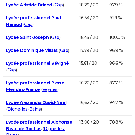
Lycée Aristide Briand
(
Gap
)
18,29 / 20
97,9 %
Lycée professionnel Paul
16,34 / 20
91,9 %
Héraud
(
Gap
)
Lycée Saint-Joseph
(
Gap
)
18,45 / 20
100,0 %
Lycée Dominique Villars
(
Gap
)
17,79 / 20
96,9 %
Lycée professionnel Sévigné
15,81 / 20
86,6 %
(
Gap
)
Lycée professionnel Pierre
16,22 / 20
87,7 %
Mendès-France
(
Veynes
)
Lycée Alexandra David-Néel
16,62 / 20
94,7 %
(
Digne-les-Bains
)
Lycée professionnel Alphonse
13,08 / 20
78,8 %
Beau de Rochas
(
Digne-les-