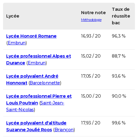
Taux de
Notre note
Lycée
réussite
Méthodologie
bac
Lycée Honoré Romane
16,93 / 20
96,3 %
(
Embrun
)
Lycée professionnel Alpes et
15,02 / 20
88,7 %
Durance
(
Embrun
)
Lycée polyvalent André
17,05 / 20
93,6 %
Honnorat
(
Barcelonnette
)
Lycée professionnel Pierre et
15,00 / 20
90,0 %
Louis Poutrain
(
Saint-Jean-
Saint-Nicolas
)
Lycée polyvalent d'altitude
17,93 / 20
99,6 %
Suzanne Joulié Roos
(
Briançon
)