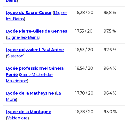
Bains
)
Lycée du Sacré-Coeur
(
Digne-
16,38 / 20
95,8 %
les-Bains
)
Lycée Pierre-Gilles de Gennes
17,55 / 20
97,5 %
(
Digne-les-Bains
)
Lycée polyvalent Paul Arène
16,53 / 20
92,6 %
(
Sisteron
)
Lycée professionnel Général
18,54 / 20
96,4 %
Ferrié
(
Saint-Michel-de-
Maurienne
)
Lycée de la Matheysine
(
La
17,70 / 20
96,4 %
Mure
)
Lycée de la Montagne
16,38 / 20
93,0 %
(
Valdeblore
)