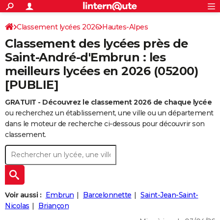
ACTUALITÉS
Connexion
S'inscrire
Classement lycées 2026
Hautes-Alpes
Rechercher
Société
Education
Villes
Politique
Faits Divers
Monde
+
SPORT
Classement des lycées près de
Football
Cyclisme
Forum
Coupe du monde 2026
Tennis
Rugby
CULTURE
Saint-André-d'Embrun : les
meilleurs lycées en 2026 (05200)
TNT
Cinéma
Musique
Programme TV
Streaming
Sorties cinéma
+
FINANCE
[PUBLIE]
Impôts
Immobilier
Banque
Crédit
Retraite
Epargne
Risques naturels par ville
Assurance
AUTO
GRATUIT - Découvrez le classement 2026 de chaque lycée
Réserver un essai
Berlines
Forum auto
Essais
Citadines
SUV
+
HIGH-TECH
ou recherchez un établissement, une ville ou un département
dans le moteur de recherche ci-dessous pour découvrir son
Meilleur smartphone
Ordinateurs
Guide high-tech
Mobiles
Internet
Jeux vidéo
+
BRICOLAGE
classement.
Aménagement intérieur
Cuisine
Jardinage
+
Forum
Extérieur
Salle de bains
Rangement
WEEK-END
Escapades
Expositions
Week-end nature
Guides de France
Patrimoine
Musées
+
LIFESTYLE
Bien-être
Mode
+
Art de vivre
Loisirs
Modes de vie
SANTE
Voir aussi :
Embrun
Barcelonnette
Saint-Jean-Saint-
Nicolas
Briançon
Guide de la santé
Médicaments
+
Alimentation
Maladies
Sommeil
VOYAGE