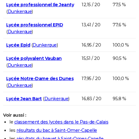
Lycée professionnel Ile Jeanty
12,15 / 20
77,5 %
(
Dunkerque
)
Lycée professionnel EPID
13,41 / 20
77,6 %
(
Dunkerque
)
Lycée Epid
(
Dunkerque
)
16,95 / 20
100,0 %
Lycée polyvalent Vauban
15,51 / 20
90,5 %
(
Dunkerque
)
Lycée Notre-Dame des Dunes
17,95 / 20
100,0 %
(
Dunkerque
)
Lycée Jean Bart
(
Dunkerque
)
16,83 / 20
95,8 %
Voir aussi :
le
classement des lycées dans le Pas-de-Calais
les
résultats du bac à Saint-Omer-Capelle
les
résultats du brevet à Saint-Omer-Capelle