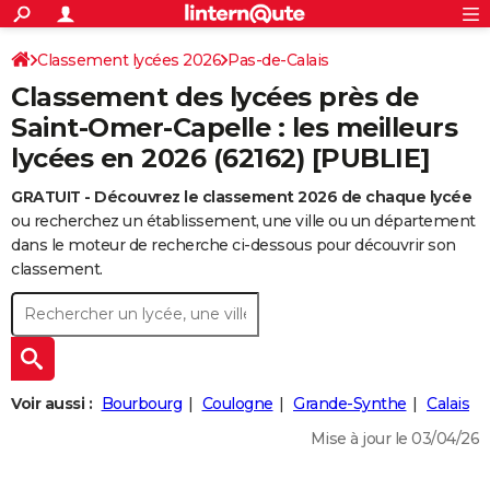
ACTUALITÉS
Connexion
S'inscrire
Classement lycées 2026
Pas-de-Calais
Rechercher
Société
Education
Villes
Politique
Faits Divers
Monde
+
SPORT
Classement des lycées près de
Football
Cyclisme
Forum
Coupe du monde 2026
Tennis
Rugby
CULTURE
Saint-Omer-Capelle : les meilleurs
lycées en 2026 (62162) [PUBLIE]
TNT
Cinéma
Musique
Programme TV
Streaming
Sorties cinéma
+
FINANCE
GRATUIT - Découvrez le classement 2026 de chaque lycée
Impôts
Immobilier
Banque
Crédit
Retraite
Epargne
Risques naturels par ville
Assurance
AUTO
ou recherchez un établissement, une ville ou un département
Réserver un essai
Berlines
Forum auto
Essais
Citadines
SUV
+
dans le moteur de recherche ci-dessous pour découvrir son
HIGH-TECH
classement.
Meilleur smartphone
Ordinateurs
Guide high-tech
Mobiles
Internet
Jeux vidéo
+
BRICOLAGE
Aménagement intérieur
Cuisine
Jardinage
+
Forum
Extérieur
Salle de bains
Rangement
WEEK-END
Escapades
Expositions
Week-end nature
Guides de France
Patrimoine
Musées
+
LIFESTYLE
Voir aussi :
Bourbourg
Coulogne
Grande-Synthe
Calais
Bien-être
Mode
+
Art de vivre
Loisirs
Modes de vie
SANTE
Mise à jour le 03/04/26
Guide de la santé
Médicaments
+
Alimentation
Maladies
Sommeil
VOYAGE