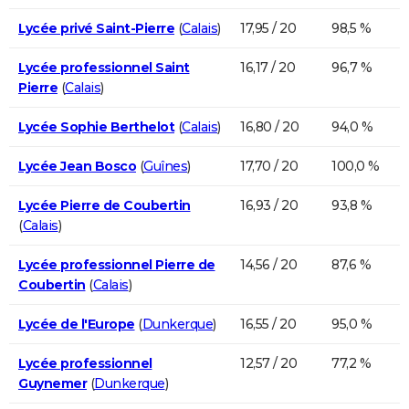
Lycée privé Saint-Pierre
(
Calais
)
17,95 / 20
98,5 %
Lycée professionnel Saint
16,17 / 20
96,7 %
Pierre
(
Calais
)
Lycée Sophie Berthelot
(
Calais
)
16,80 / 20
94,0 %
Lycée Jean Bosco
(
Guînes
)
17,70 / 20
100,0 %
Lycée Pierre de Coubertin
16,93 / 20
93,8 %
(
Calais
)
Lycée professionnel Pierre de
14,56 / 20
87,6 %
Coubertin
(
Calais
)
Lycée de l'Europe
(
Dunkerque
)
16,55 / 20
95,0 %
Lycée professionnel
12,57 / 20
77,2 %
Guynemer
(
Dunkerque
)