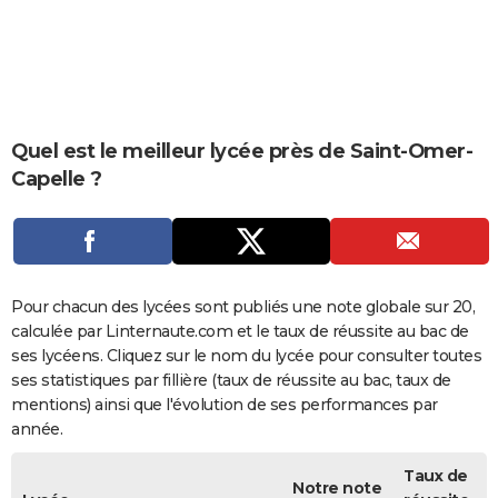
City break
Voyage de noces
Climat
Destinations
Voyage nature
Forum
+
PHOTO
GUIDES D'ACHAT
BONS PLANS
Quel est le meilleur lycée près de Saint-Omer-
CARTE DE VOEUX
Capelle ?
Carte Bonne année
Carte Pâques
Carte de Noël
Carte Saint-Valentin
Carte d'anniversaire
DICTIONNAIRE
Biographies
Expressions
Dictionnaire
Citations
Proverbes
PROGRAMME TV
COPAINS D'AVANT
Pour chacun des lycées sont publiés une note globale sur 20,
calculée par Linternaute.com et le taux de réussite au bac de
Se connecter
Collèges
Universités
Service militaire
S'inscrire
Lycées
Primaires
Entreprises
Avis de recherche
AVIS DE DÉCÈS
ses lycéens. Cliquez sur le nom du lycée pour consulter toutes
ses statistiques par fillière (taux de réussite au bac, taux de
FORUM
mentions) ainsi que l'évolution de ses performances par
Lifestyle
Sport
Television
Cinema
Bricolage
Culture
Auto
Voyage
année.
Taux de
Notre note