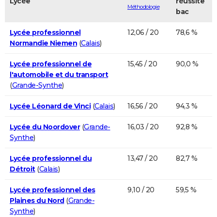
Lycée
réussite
Méthodologie
bac
Lycée professionnel
12,06 / 20
78,6 %
Normandie Niemen
(
Calais
)
Lycée professionnel de
15,45 / 20
90,0 %
l'automobile et du transport
(
Grande-Synthe
)
Lycée Léonard de Vinci
(
Calais
)
16,56 / 20
94,3 %
Lycée du Noordover
(
Grande-
16,03 / 20
92,8 %
Synthe
)
Lycée professionnel du
13,47 / 20
82,7 %
Détroit
(
Calais
)
Lycée professionnel des
9,10 / 20
59,5 %
Plaines du Nord
(
Grande-
Synthe
)