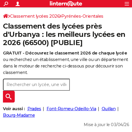
ACTUALITÉS
Connexion
S'inscrire
Classement lycées 2026
Pyrénées-Orientales
Rechercher
Société
Education
Villes
Politique
Faits Divers
Monde
+
SPORT
Classement des lycées près
Football
Cyclisme
Forum
Coupe du monde 2026
Tennis
Rugby
CULTURE
d'Urbanya : les meilleurs lycées en
2026 (66500) [PUBLIE]
TNT
Cinéma
Musique
Programme TV
Streaming
Sorties cinéma
+
FINANCE
GRATUIT - Découvrez le classement 2026 de chaque lycée
Impôts
Immobilier
Banque
Crédit
Retraite
Epargne
Risques naturels par ville
Assurance
AUTO
ou recherchez un établissement, une ville ou un département
Réserver un essai
Berlines
Forum auto
Essais
Citadines
SUV
+
dans le moteur de recherche ci-dessous pour découvrir son
HIGH-TECH
classement.
Meilleur smartphone
Ordinateurs
Guide high-tech
Mobiles
Internet
Jeux vidéo
+
BRICOLAGE
Aménagement intérieur
Cuisine
Jardinage
+
Forum
Extérieur
Salle de bains
Rangement
WEEK-END
Escapades
Expositions
Week-end nature
Guides de France
Patrimoine
Musées
+
LIFESTYLE
Voir aussi :
Prades
Font-Romeu-Odeillo-Via
Quillan
Bien-être
Mode
+
Art de vivre
Loisirs
Modes de vie
Bourg-Madame
SANTE
Mise à jour le 03/04/26
Guide de la santé
Médicaments
+
Alimentation
Maladies
Sommeil
VOYAGE