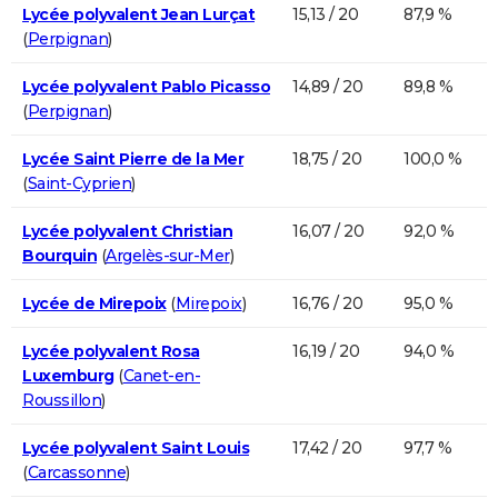
Lycée polyvalent Jean Lurçat
15,13 / 20
87,9 %
(
Perpignan
)
Lycée polyvalent Pablo Picasso
14,89 / 20
89,8 %
(
Perpignan
)
Lycée Saint Pierre de la Mer
18,75 / 20
100,0 %
(
Saint-Cyprien
)
Lycée polyvalent Christian
16,07 / 20
92,0 %
Bourquin
(
Argelès-sur-Mer
)
Lycée de Mirepoix
(
Mirepoix
)
16,76 / 20
95,0 %
Lycée polyvalent Rosa
16,19 / 20
94,0 %
Luxemburg
(
Canet-en-
Roussillon
)
Lycée polyvalent Saint Louis
17,42 / 20
97,7 %
(
Carcassonne
)