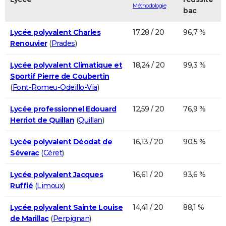
Méthodologie
bac
Lycée polyvalent Charles
17,28 / 20
96,7 %
Renouvier
(
Prades
)
Lycée polyvalent Climatique et
18,24 / 20
99,3 %
Sportif Pierre de Coubertin
(
Font-Romeu-Odeillo-Via
)
Lycée professionnel Edouard
12,59 / 20
76,9 %
Herriot de Quillan
(
Quillan
)
Lycée polyvalent Déodat de
16,13 / 20
90,5 %
Séverac
(
Céret
)
Lycée polyvalent Jacques
16,61 / 20
93,6 %
Ruffié
(
Limoux
)
Lycée polyvalent Sainte Louise
14,41 / 20
88,1 %
de Marillac
(
Perpignan
)