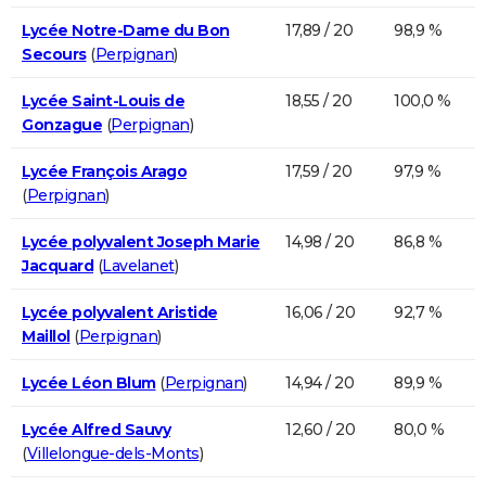
Lycée Notre-Dame du Bon
17,89 / 20
98,9 %
Secours
(
Perpignan
)
Lycée Saint-Louis de
18,55 / 20
100,0 %
Gonzague
(
Perpignan
)
Lycée François Arago
17,59 / 20
97,9 %
(
Perpignan
)
Lycée polyvalent Joseph Marie
14,98 / 20
86,8 %
Jacquard
(
Lavelanet
)
Lycée polyvalent Aristide
16,06 / 20
92,7 %
Maillol
(
Perpignan
)
Lycée Léon Blum
(
Perpignan
)
14,94 / 20
89,9 %
Lycée Alfred Sauvy
12,60 / 20
80,0 %
(
Villelongue-dels-Monts
)