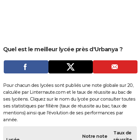
City break
Voyage de noces
Climat
Destinations
Voyage nature
Forum
+
PHOTO
GUIDES D'ACHAT
BONS PLANS
CARTE DE VOEUX
Quel est le meilleur lycée près d'Urbanya ?
Carte Bonne année
Carte Pâques
Carte de Noël
Carte Saint-Valentin
Carte d'anniversaire
DICTIONNAIRE
Biographies
Expressions
Dictionnaire
Citations
Proverbes
PROGRAMME TV
COPAINS D'AVANT
Pour chacun des lycées sont publiés une note globale sur 20,
calculée par Linternaute.com et le taux de réussite au bac de
Se connecter
Collèges
Universités
Service militaire
S'inscrire
Lycées
Primaires
Entreprises
Avis de recherche
AVIS DE DÉCÈS
ses lycéens. Cliquez sur le nom du lycée pour consulter toutes
ses statistiques par fillière (taux de réussite au bac, taux de
FORUM
mentions) ainsi que l'évolution de ses performances par
année.
Lifestyle
Sport
Television
Cinema
Bricolage
Culture
Auto
Voyage
Taux de
Notre note
Lycée
réussite