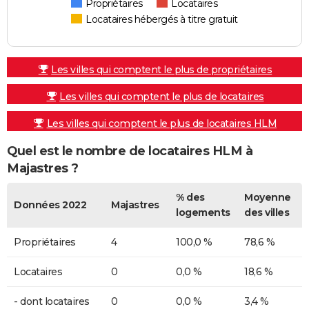
Propriétaires
Locataires
Locataires hébergés à titre gratuit
Les villes qui comptent le plus de propriétaires
Les villes qui comptent le plus de locataires
Les villes qui comptent le plus de locataires HLM
Quel est le nombre de locataires HLM à
Majastres ?
% des
Moyenne
Données 2022
Majastres
logements
des villes
Propriétaires
4
100,0 %
78,6 %
Locataires
0
0,0 %
18,6 %
- dont locataires
0
0,0 %
3,4 %