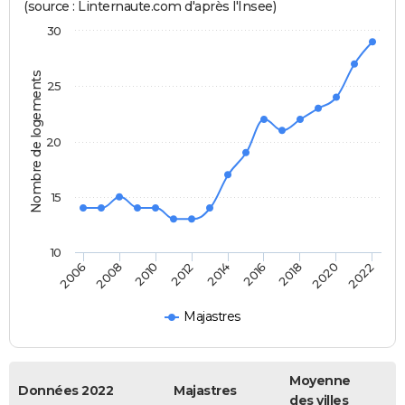
(source : Linternaute.com d'après l'Insee)
30
Nombre de logements
25
20
15
10
2018
2014
2010
2006
2020
2016
2012
2008
2022
Majastres
Moyenne
Données 2022
Majastres
des villes