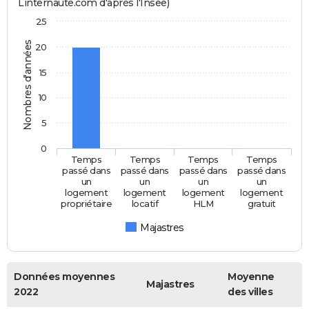
Linternaute.com d'après l'Insee)
25
Nombres d'années
20
15
10
5
0
Temps
Temps
Temps
Temps
passé dans
passé dans
passé dans
passé dans
un
un
un
un
logement
logement
logement
logement
propriétaire
locatif
HLM
gratuit
Majastres
Données moyennes
Moyenne
Majastres
2022
des villes