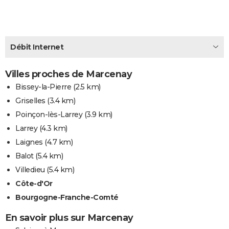
City break
Voyage de noces
Climat
Destinations
Voyage nature
Forum
+
PHOTO
GUIDES D'ACHAT
Débit Internet
BONS PLANS
Villes proches de Marcenay
CARTE DE VOEUX
Bissey-la-Pierre
(2.5 km)
Carte Bonne année
Carte Pâques
Carte de Noël
Carte Saint-Valentin
Carte d'anniversaire
DICTIONNAIRE
Griselles
(3.4 km)
Biographies
Expressions
Dictionnaire
Citations
Proverbes
Poinçon-lès-Larrey
(3.9 km)
PROGRAMME TV
Larrey
(4.3 km)
COPAINS D'AVANT
Laignes
(4.7 km)
Se connecter
Collèges
Universités
Service militaire
S'inscrire
Lycées
Primaires
Entreprises
Avis de recherche
Balot
(5.4 km)
AVIS DE DÉCÈS
Villedieu
(5.4 km)
FORUM
Côte-d'Or
Lifestyle
Sport
Television
Cinema
Bricolage
Culture
Auto
Voyage
Bourgogne-Franche-Comté
En savoir plus sur Marcenay