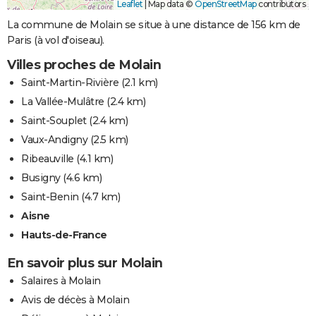
Leaflet
|
Map data ©
OpenStreetMap
contributors
La commune de Molain se situe à une distance de 156 km de
Paris (à vol d'oiseau).
Villes proches de Molain
Saint-Martin-Rivière
(2.1 km)
La Vallée-Mulâtre
(2.4 km)
Saint-Souplet
(2.4 km)
Vaux-Andigny
(2.5 km)
Ribeauville
(4.1 km)
Busigny
(4.6 km)
Saint-Benin
(4.7 km)
Aisne
Hauts-de-France
En savoir plus sur Molain
Salaires à Molain
Avis de décès à Molain