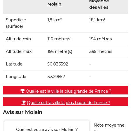
Moyenne
Molain
des villes
Superficie
1,8 km²
18,1 km²
(surface)
Altitude min.
116 mètre(s)
194 mètres
Altitude max.
156 mètre(s)
395 mètres
Latitude
50.033592
-
Longitude
3.529857
-
Quelle est la ville la plus grande de France ?
Quelle est la ville la plus haute de France ?
Avis sur Molain
Note moyenne :
Quel est votre avis sur Molain ?