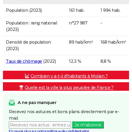
Population (2023)
161 hab.
1 994 hab.
Population : rang national
n°27 987
-
(2023)
Densité de population
89 hab/km²
168 hab/km²
(2023)
Taux de chômage
(2022)
12,3 %
8,8 %
Combien y a-t-il d'habitants à Molain ?
Quelle est la ville la plus peuplée de France ?
A ne pas manquer
Recevez nos astuces et bons plans directement par e-
mail.
Je m'abonne
En savoir plus sur notre politique de confidentialité