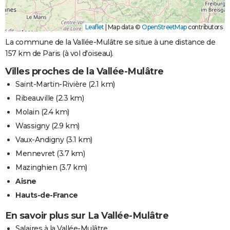
Leaflet
|
Map data ©
OpenStreetMap
contributors
La commune de la Vallée-Mulâtre se situe à une distance de
157 km de Paris (à vol d'oiseau).
Villes proches de la Vallée-Mulâtre
Saint-Martin-Rivière
(2.1 km)
Ribeauville
(2.3 km)
Molain
(2.4 km)
Wassigny
(2.9 km)
Vaux-Andigny
(3.1 km)
Mennevret
(3.7 km)
Mazinghien
(3.7 km)
Aisne
Hauts-de-France
En savoir plus sur La Vallée-Mulâtre
Salaires à la Vallée-Mulâtre