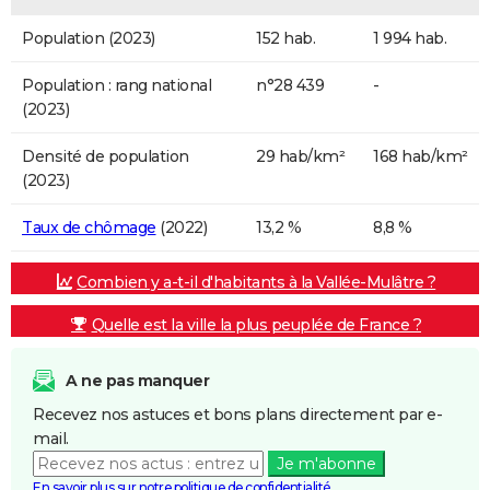
Population (2023)
152 hab.
1 994 hab.
Population : rang national
n°28 439
-
(2023)
Densité de population
29 hab/km²
168 hab/km²
(2023)
Taux de chômage
(2022)
13,2 %
8,8 %
Combien y a-t-il d'habitants à la Vallée-Mulâtre ?
Quelle est la ville la plus peuplée de France ?
A ne pas manquer
Recevez nos astuces et bons plans directement par e-
mail.
Je m'abonne
En savoir plus sur notre politique de confidentialité