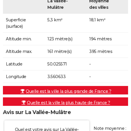
La Vallée-
Moyenne
Mulâtre
des villes
Superficie
5,3 km²
18,1 km²
(surface)
Altitude min.
123 mètre(s)
194 mètres
Altitude max.
161 mètre(s)
395 mètres
Latitude
50.025571
-
Longitude
3.560633
-
Quelle est la ville la plus grande de France ?
Quelle est la ville la plus haute de France ?
Avis sur La Vallée-Mulâtre
Note moyenne :
Quel est votre avis sur La Vallée-