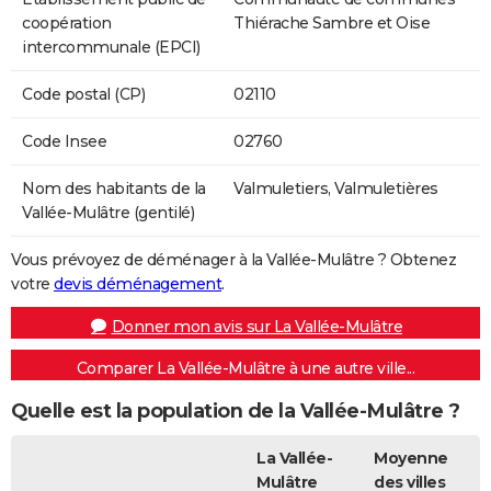
coopération
Thiérache Sambre et Oise
intercommunale (EPCI)
Code postal (CP)
02110
Code Insee
02760
Nom des habitants de la
Valmuletiers, Valmuletières
Vallée-Mulâtre (gentilé)
Vous prévoyez de déménager à la Vallée-Mulâtre ? Obtenez
votre
devis déménagement
.
Donner mon avis sur La Vallée-Mulâtre
Comparer La Vallée-Mulâtre à une autre ville...
Quelle est la population de la Vallée-Mulâtre ?
La Vallée-
Moyenne
Mulâtre
des villes