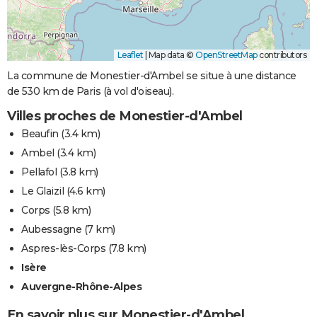
Leaflet
|
Map data ©
OpenStreetMap
contributors
La commune de Monestier-d'Ambel se situe à une distance
de 530 km de Paris (à vol d'oiseau).
Villes proches de Monestier-d'Ambel
Beaufin
(3.4 km)
Ambel
(3.4 km)
Pellafol
(3.8 km)
Le Glaizil
(4.6 km)
Corps
(5.8 km)
Aubessagne
(7 km)
Aspres-lès-Corps
(7.8 km)
Isère
Auvergne-Rhône-Alpes
En savoir plus sur Monestier-d'Ambel