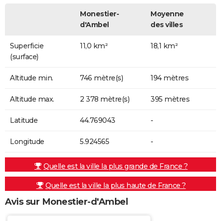
Monestier-
Moyenne
d'Ambel
des villes
Superficie
11,0 km²
18,1 km²
(surface)
Altitude min.
746 mètre(s)
194 mètres
Altitude max.
2 378 mètre(s)
395 mètres
Latitude
44.769043
-
Longitude
5.924565
-
Quelle est la ville la plus grande de France ?
Quelle est la ville la plus haute de France ?
Avis sur Monestier-d'Ambel