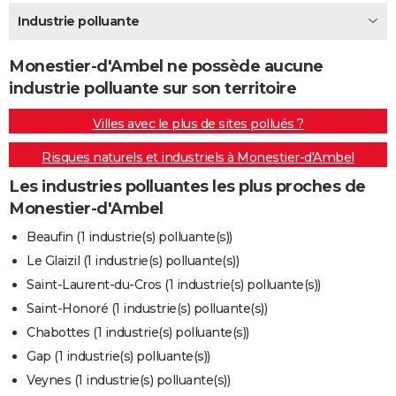
City break
Voyage de noces
Climat
Destinations
Voyage nature
Forum
+
Industrie polluante
PHOTO
GUIDES D'ACHAT
Monestier-d'Ambel ne possède aucune
industrie polluante sur son territoire
BONS PLANS
Villes avec le plus de sites pollués ?
CARTE DE VOEUX
Risques naturels et industriels à Monestier-d'Ambel
Carte Bonne année
Carte Pâques
Carte de Noël
Carte Saint-Valentin
Carte d'anniversaire
DICTIONNAIRE
Les industries polluantes les plus proches de
Biographies
Expressions
Dictionnaire
Citations
Proverbes
PROGRAMME TV
Monestier-d'Ambel
COPAINS D'AVANT
Beaufin (1 industrie(s) polluante(s))
Le Glaizil (1 industrie(s) polluante(s))
Se connecter
Collèges
Universités
Service militaire
S'inscrire
Lycées
Primaires
Entreprises
Avis de recherche
AVIS DE DÉCÈS
Saint-Laurent-du-Cros (1 industrie(s) polluante(s))
FORUM
Saint-Honoré (1 industrie(s) polluante(s))
Chabottes (1 industrie(s) polluante(s))
Lifestyle
Sport
Television
Cinema
Bricolage
Culture
Auto
Voyage
Gap (1 industrie(s) polluante(s))
Veynes (1 industrie(s) polluante(s))