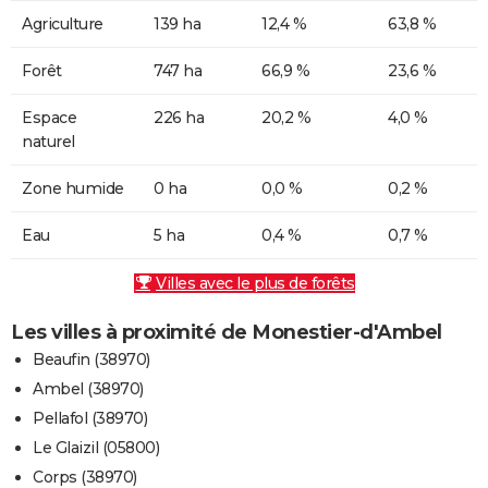
Agriculture
139 ha
12,4 %
63,8 %
Forêt
747 ha
66,9 %
23,6 %
Espace
226 ha
20,2 %
4,0 %
naturel
Zone humide
0 ha
0,0 %
0,2 %
Eau
5 ha
0,4 %
0,7 %
Villes avec le plus de forêts
Les villes à proximité de Monestier-d'Ambel
Beaufin (38970)
Ambel (38970)
Pellafol (38970)
Le Glaizil (05800)
Corps (38970)