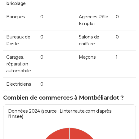
bricolage
Banques
0
Agences Pôle
0
Emploi
Bureaux de
0
Salons de
0
Poste
coiffure
Garages,
0
Maçons
1
réparation
automobile
Electriciens
0
Combien de commerces à Montbéliardot ?
Données 2024 (source : Linternaute.com d'après
l'Insee)