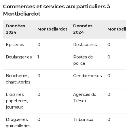
Commerces et services aux particuliers à
Montbéliardot
Données
Données
Montbéliardot
Montbélia
2024
2024
Epiceries
0
Restaurants
0
Boulangeries
1
Postes de
0
police
Boucheries,
0
Gendarmeries
0
charcuteries
Librairies,
0
Agences du
0
papeteries,
Trésor
journaux
Drogueries,
0
Tribunaux
0
quincalleries,