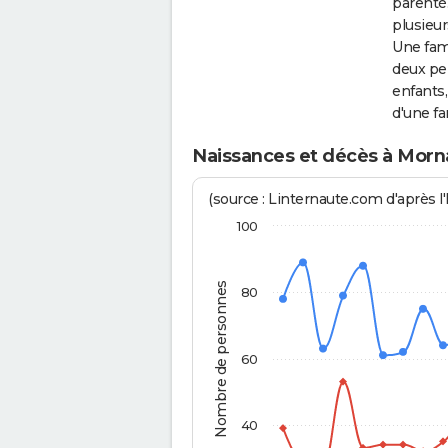
parenté
plusieur
Une fam
deux per
enfants,
d'une f
Naissances et décès à Morn
(source : Linternaute.com d'après l'
100
Nombre de personnes
80
60
40