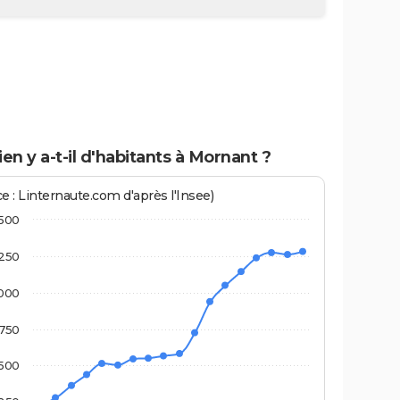
n y a-t-il d'habitants à Mornant ?
e : Linternaute.com d'après l'Insee)
500
250
000
750
500