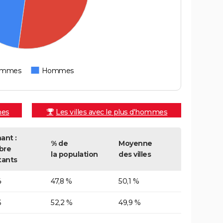
emmes
Hommes
mes
Les villes avec le plus d'hommes
ant :
% de
Moyenne
bre
la population
des villes
tants
4
47,8 %
50,1 %
6
52,2 %
49,9 %