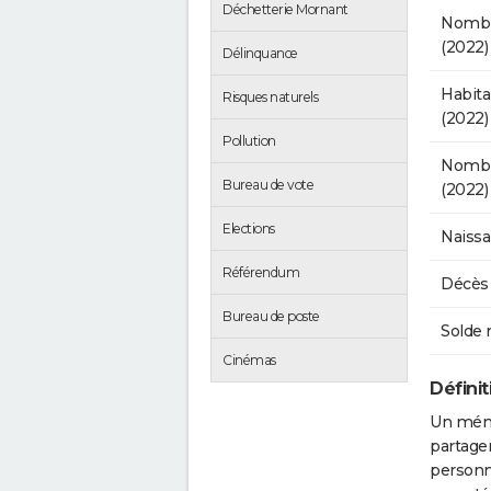
Déchetterie Mornant
Nombr
(2022)
Délinquance
Habit
Risques naturels
(2022)
Pollution
Nombre
Bureau de vote
(2022)
Elections
Naissa
Référendum
Décès 
Bureau de poste
Solde 
Cinémas
Défini
Un ména
partage
personn