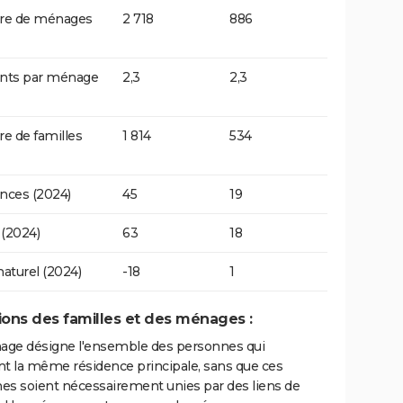
e de ménages
2 718
886
ants par ménage
2,3
2,3
 de familles
1 814
534
nces (2024)
45
19
(2024)
63
18
naturel (2024)
-18
1
tions des familles et des ménages :
ge désigne l'ensemble des personnes qui
nt la même résidence principale, sans que ces
es soient nécessairement unies par des liens de