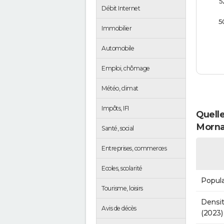
5
Débit Internet
5
Immobilier
Automobile
Emploi, chômage
Météo, climat
Impôts, IFI
Quelle
Morna
Santé, social
Entreprises, commerces
Ecoles, scolarité
Popula
Tourisme, loisirs
Densit
Avis de décès
(2023)