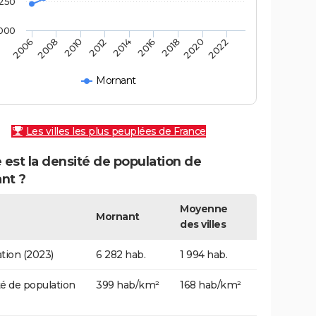
250
000
2010
2014
2018
2022
2008
2012
2016
2020
2006
Mornant
Les villes les plus peuplées de France
 est la densité de population de
nt ?
Moyenne
Mornant
des villes
tion (2023)
6 282 hab.
1 994 hab.
é de population
399 hab/km²
168 hab/km²