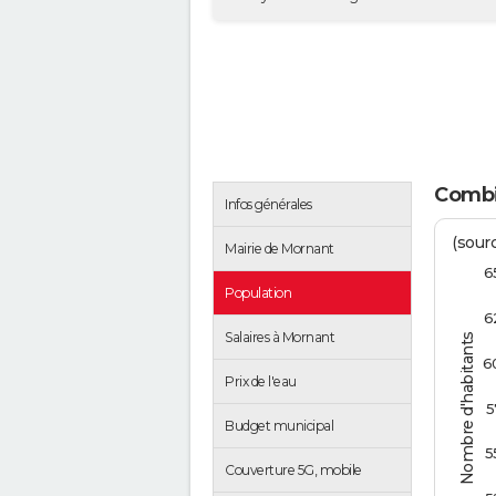
Combie
Infos générales
(sourc
Mairie de Mornant
6
Population
6
Salaires à Mornant
Nombre d'habitants
6
Prix de l'eau
5
Budget municipal
5
Couverture 5G, mobile