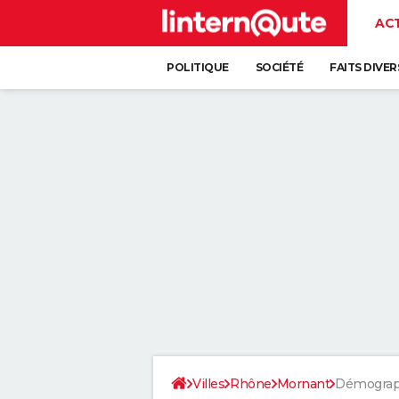
AC
POLITIQUE
SOCIÉTÉ
FAITS DIVER
Villes
Rhône
Mornant
Démograp