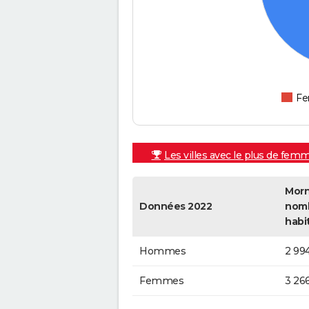
F
Les villes avec le plus de fem
Morn
Données 2022
nom
habi
Hommes
2 99
Femmes
3 26