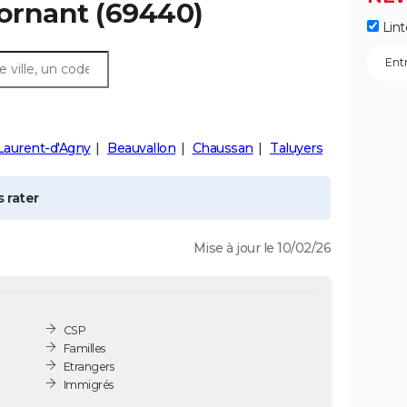
ornant
(69440)
Lint
Laurent-d'Agny
Beauvallon
Chaussan
Taluyers
 rater
Mise à jour le 10/02/26
CSP
Familles
Etrangers
Immigrés