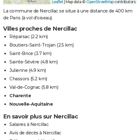
Leaflet
|
Map data ©
OpenStreetMap
contributors
La commune de Nercillac se situe à une distance de 400 km
de Paris (à vol d'oiseau).
Villes proches de Nercillac
Réparsac
(2.2 km)
Boutiers-Saint-Trojan
(2.5 km)
Saint-Brice
(3.7 km)
Sainte-Sévère
(4.8 km)
Julienne
(4.9 km)
Chassors
(5.2 km)
Val-de-Cognac
(5.8 km)
Charente
Nouvelle-Aquitaine
En savoir plus sur Nercillac
Salaires à Nercillac
Avis de décès à Nercillac