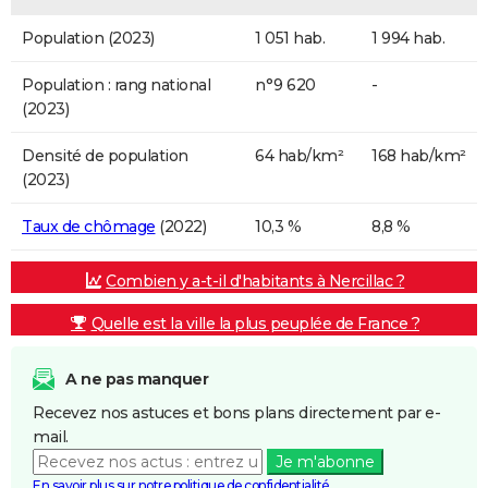
Population (2023)
1 051 hab.
1 994 hab.
Population : rang national
n°9 620
-
(2023)
Densité de population
64 hab/km²
168 hab/km²
(2023)
Taux de chômage
(2022)
10,3 %
8,8 %
Combien y a-t-il d'habitants à Nercillac ?
Quelle est la ville la plus peuplée de France ?
A ne pas manquer
Recevez nos astuces et bons plans directement par e-
mail.
Je m'abonne
En savoir plus sur notre politique de confidentialité