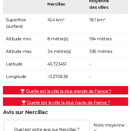
Moyenne
Nercillac
des villes
Superficie
16,4 km²
18,1 km²
(surface)
Altitude min.
8 mètre(s)
194 mètres
Altitude max.
34 mètre(s)
395 mètres
Latitude
45.723451
-
Longitude
-0.270638
-
Quelle est la ville la plus grande de France ?
Quelle est la ville la plus haute de France ?
Avis sur Nercillac
Note moyenne :
Quel est votre avis sur Nercillac ?