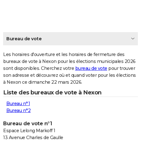
City break
Voyage de noces
Climat
Destinations
Voyage nature
Forum
+
PHOTO
GUIDES D'ACHAT
BONS PLANS
Bureau de vote
CARTE DE VOEUX
Les horaires d'ouverture et les horaires de fermeture des
Carte Bonne année
Carte Pâques
Carte de Noël
Carte Saint-Valentin
Carte d'anniversaire
DICTIONNAIRE
bureaux de vote à Nexon pour les élections municipales 2026
sont disponibles. Cherchez votre
bureau de vote
pour trouver
Biographies
Expressions
Dictionnaire
Citations
Proverbes
PROGRAMME TV
son adresse et découvrez où et quand voter pour les élections
à Nexon ce dimanche 22 mars 2026.
COPAINS D'AVANT
Liste des bureaux de vote à Nexon
Se connecter
Collèges
Universités
Service militaire
S'inscrire
Lycées
Primaires
Entreprises
Avis de recherche
AVIS DE DÉCÈS
Bureau n°1
FORUM
Bureau n°2
Lifestyle
Sport
Television
Cinema
Bricolage
Culture
Auto
Voyage
Bureau de vote n°1
Espace Lelong Markoff 1
13 Avenue Charles de Gaulle