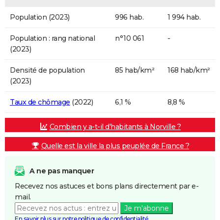
Population (2023)
996 hab.
1 994 hab.
Population : rang national
n°10 061
-
(2023)
Densité de population
85 hab/km²
168 hab/km²
(2023)
Taux de chômage
(2022)
6,1 %
8,8 %
Combien y a-t-il d'habitants à Norville ?
Quelle est la ville la plus peuplée de France ?
A ne pas manquer
Recevez nos astuces et bons plans directement par e-
mail.
Je m'abonne
En savoir plus sur notre politique de confidentialité