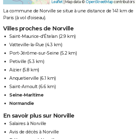
Leaflet
|
Map data ©
OpenStreetMap
contributors
La commune de Norville se situe à une distance de 141 km de
Paris (à vol d'oiseau).
Villes proches de Norville
Saint-Maurice-d'Ételan
(2.9 km)
Vatteville-la-Rue
(4.3 km)
Port-Jérôme-sur-Seine
(5.2 km)
Petiville
(5.3 km)
Aizier
(5.8 km)
Anquetierville
(6.1 km)
Saint-Arnoult
(6.6 km)
Seine-Maritime
Normandie
En savoir plus sur Norville
Salaires à Norville
Avis de décès à Norville