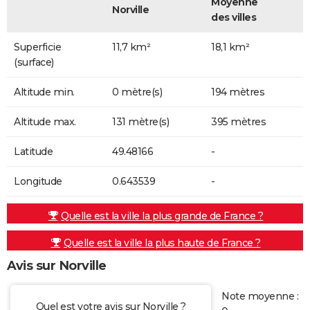
Moyenne
Norville
des villes
Superficie
11,7 km²
18,1 km²
(surface)
Altitude min.
0 mètre(s)
194 mètres
Altitude max.
131 mètre(s)
395 mètres
Latitude
49.48166
-
Longitude
0.643539
-
Quelle est la ville la plus grande de France ?
Quelle est la ville la plus haute de France ?
Avis sur Norville
Note moyenne :
Quel est votre avis sur Norville ?