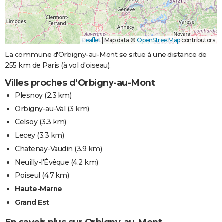
Leaflet
|
Map data ©
OpenStreetMap
contributors
La commune d'Orbigny-au-Mont se situe à une distance de
255 km de Paris (à vol d'oiseau).
Villes proches d'Orbigny-au-Mont
Plesnoy
(2.3 km)
Orbigny-au-Val
(3 km)
Celsoy
(3.3 km)
Lecey
(3.3 km)
Chatenay-Vaudin
(3.9 km)
Neuilly-l'Évêque
(4.2 km)
Poiseul
(4.7 km)
Haute-Marne
Grand Est