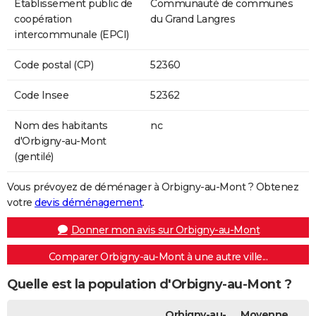
Etablissement public de
Communauté de communes
coopération
du Grand Langres
intercommunale (EPCI)
Code postal (CP)
52360
Code Insee
52362
Nom des habitants
nc
d'Orbigny-au-Mont
(gentilé)
Vous prévoyez de déménager à Orbigny-au-Mont ? Obtenez
votre
devis déménagement
.
Donner mon avis sur Orbigny-au-Mont
Comparer Orbigny-au-Mont à une autre ville...
Quelle est la population d'Orbigny-au-Mont ?
Orbigny-au-
Moyenne