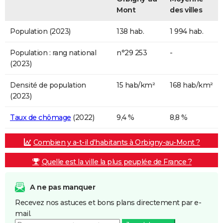
Mont
des villes
Population (2023)
138 hab.
1 994 hab.
Population : rang national
n°29 253
-
(2023)
Densité de population
15 hab/km²
168 hab/km²
(2023)
Taux de chômage
(2022)
9,4 %
8,8 %
Combien y a-t-il d'habitants à Orbigny-au-Mont ?
Quelle est la ville la plus peuplée de France ?
A ne pas manquer
Recevez nos astuces et bons plans directement par e-
mail.