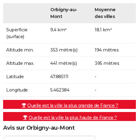
Orbigny-au-
Moyenne
Mont
des villes
Superficie
9,4 km²
18,1 km²
(surface)
Altitude min.
353 mètre(s)
194 mètres
Altitude max.
441 mètre(s)
395 mètres
Latitude
47.885111
-
Longitude
5.462384
-
Quelle est la ville la plus grande de France ?
Quelle est la ville la plus haute de France ?
Avis sur Orbigny-au-Mont