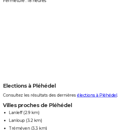
Fermeture : 18 heures
Elections à Pléhédel
Consultez les résultats des dernières
élections à Pléhédel
.
Villes proches de Pléhédel
Lanleff
(2.9 km)
Lanloup
(3.2 km)
Tréméven
(3.3 km)