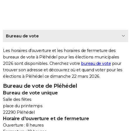
City break
Voyage de noces
Climat
Destinations
Voyage nature
Forum
+
PHOTO
GUIDES D'ACHAT
BONS PLANS
Bureau de vote
CARTE DE VOEUX
Les horaires d'ouverture et les horaires de fermeture des
Carte Bonne année
Carte Pâques
Carte de Noël
Carte Saint-Valentin
Carte d'anniversaire
DICTIONNAIRE
bureaux de vote à Pléhédel pour les élections municipales
2026 sont disponibles. Cherchez votre
bureau de vote
pour
Biographies
Expressions
Dictionnaire
Citations
Proverbes
PROGRAMME TV
trouver son adresse et découvrez où et quand voter pour les
élections à Pléhédel ce dimanche 22 mars 2026.
COPAINS D'AVANT
Bureau de vote de Pléhédel
Se connecter
Collèges
Universités
Service militaire
S'inscrire
Lycées
Primaires
Entreprises
Avis de recherche
AVIS DE DÉCÈS
Bureau de vote unique
Salle des fêtes
FORUM
place du printemps
22290 Pléhédel
Lifestyle
Sport
Television
Cinema
Bricolage
Culture
Auto
Voyage
Horaire d'ouverture et de fermeture
Ouverture : 8 heures