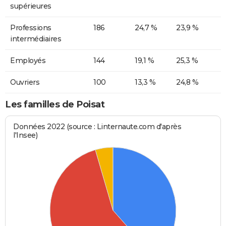
supérieures
Professions
186
24,7 %
23,9 %
intermédiaires
Employés
144
19,1 %
25,3 %
Ouvriers
100
13,3 %
24,8 %
Les familles de Poisat
Données 2022 (source : Linternaute.com d'après
l'Insee)