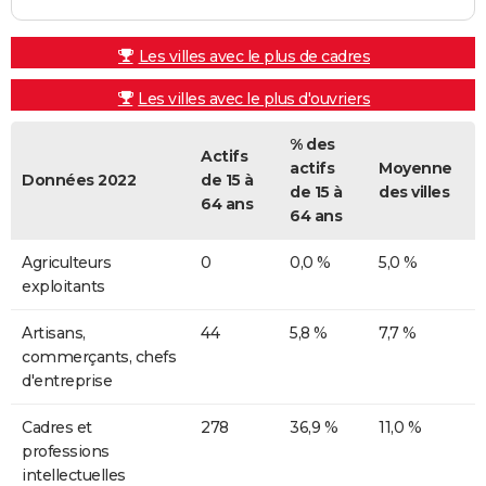
Les villes avec le plus de cadres
Les villes avec le plus d'ouvriers
% des
Actifs
actifs
Moyenne
Données 2022
de 15 à
de 15 à
des villes
64 ans
64 ans
Agriculteurs
0
0,0 %
5,0 %
exploitants
Artisans,
44
5,8 %
7,7 %
commerçants, chefs
d'entreprise
Cadres et
278
36,9 %
11,0 %
professions
intellectuelles