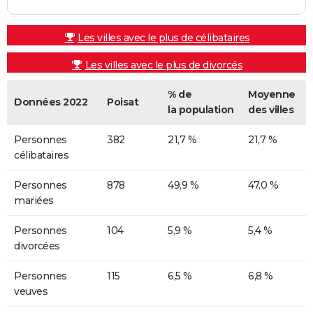
Les villes avec le plus de célibataires
Les villes avec le plus de divorcés
% de
Moyenne
Données 2022
Poisat
la population
des villes
Personnes
382
21,7 %
21,7 %
célibataires
Personnes
878
49,9 %
47,0 %
mariées
Personnes
104
5,9 %
5,4 %
divorcées
Personnes
115
6,5 %
6,8 %
veuves