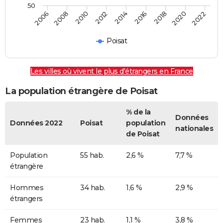
50
2014
2012
2010
2008
2006
2022
2020
2018
2016
Poisat
Les villes où vivent le plus d'étrangers en France
La population étrangère de Poisat
% de la
Données
Données 2022
Poisat
population
nationales
de Poisat
Population
55 hab.
2,6 %
7,7 %
étrangère
Hommes
34 hab.
1,6 %
2,9 %
étrangers
Femmes
23 hab.
1,1 %
3,8 %