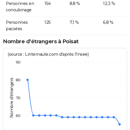
Personnes en
154
8,8 %
12,3 %
concubinage
Personnes
125
7,1 %
6,8 %
pacsées
Nombre d'étrangers à Poisat
(source : Linternaute.com d'après l'Insee)
90
Nombre d'étrangers
80
70
60