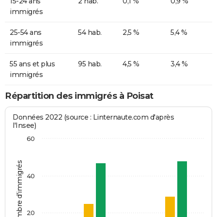
15-24 ans
2 hab.
0,1 %
0,9 %
immigrés
25-54 ans
54 hab.
2,5 %
5,4 %
immigrés
55 ans et plus
95 hab.
4,5 %
3,4 %
immigrés
Répartition des immigrés à Poisat
Données 2022 (source : Linternaute.com d'après
l'Insee)
60
Nombre d'immigrés
40
20