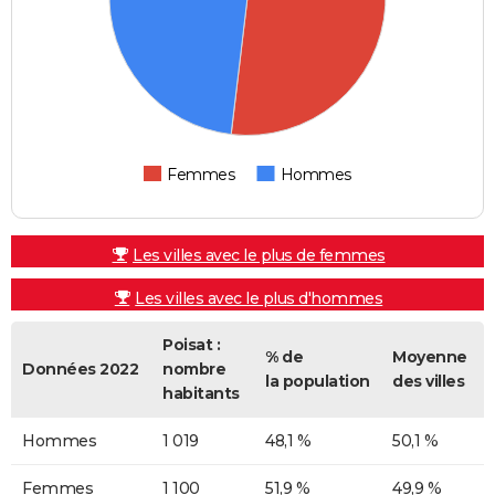
Femmes
Hommes
Les villes avec le plus de femmes
Les villes avec le plus d'hommes
Poisat :
% de
Moyenne
Données 2022
nombre
la population
des villes
habitants
Hommes
1 019
48,1 %
50,1 %
Femmes
1 100
51,9 %
49,9 %