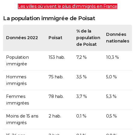
Les villes où vivent le plus d'immigrés en France
La population immigrée de Poisat
% de la
Données
Données 2022
Poisat
population
nationales
de Poisat
Population
153 hab.
7,2 %
10,3 %
immigrée
Hommes
75 hab.
3,5 %
5,0 %
immigrés
Femmes
78 hab.
3,7 %
5,3 %
immigrées
Moins de 15 ans
2 hab.
0,1 %
0,5 %
immigrés