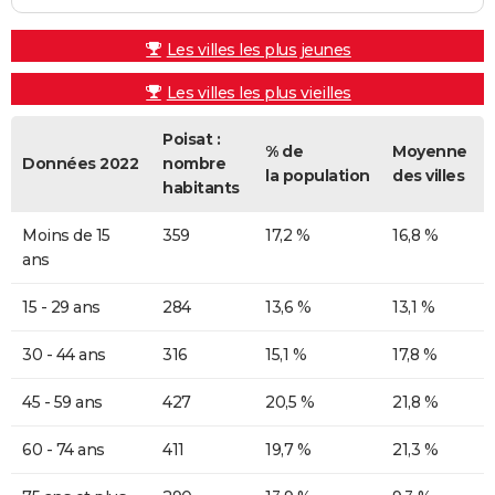
Les villes les plus jeunes
Les villes les plus vieilles
Poisat :
% de
Moyenne
Données 2022
nombre
la population
des villes
habitants
Moins de 15
359
17,2 %
16,8 %
ans
15 - 29 ans
284
13,6 %
13,1 %
30 - 44 ans
316
15,1 %
17,8 %
45 - 59 ans
427
20,5 %
21,8 %
60 - 74 ans
411
19,7 %
21,3 %