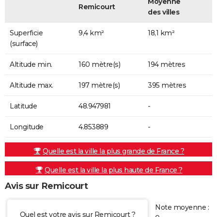
Moyenne
Remicourt
des villes
Superficie
9,4 km²
18,1 km²
(surface)
Altitude min.
160 mètre(s)
194 mètres
Altitude max.
197 mètre(s)
395 mètres
Latitude
48.947981
-
Longitude
4.853889
-
Quelle est la ville la plus grande de France ?
Quelle est la ville la plus haute de France ?
Avis sur Remicourt
Note moyenne :
Quel est votre avis sur Remicourt ?