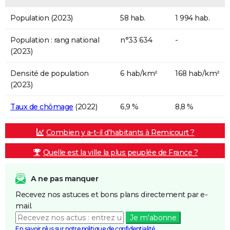
Population (2023)
58 hab.
1 994 hab.
Population : rang national
n°33 634
-
(2023)
Densité de population
6 hab/km²
168 hab/km²
(2023)
Taux de chômage
(2022)
6,9 %
8,8 %
Combien y a-t-il d'habitants à Remicourt ?
Quelle est la ville la plus peuplée de France ?
A ne pas manquer
Recevez nos astuces et bons plans directement par e-
mail.
Je m'abonne
En savoir plus sur notre politique de confidentialité