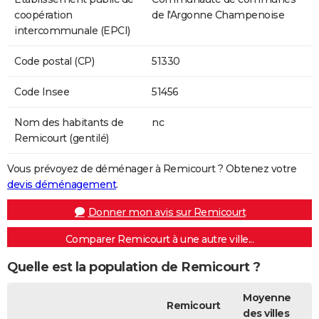
coopération
de l'Argonne Champenoise
intercommunale (EPCI)
Code postal (CP)
51330
Code Insee
51456
Nom des habitants de
nc
Remicourt (gentilé)
Vous prévoyez de déménager à Remicourt ? Obtenez votre
devis déménagement
.
Donner mon avis sur Remicourt
Comparer Remicourt à une autre ville...
Quelle est la population de Remicourt ?
Moyenne
Remicourt
des villes