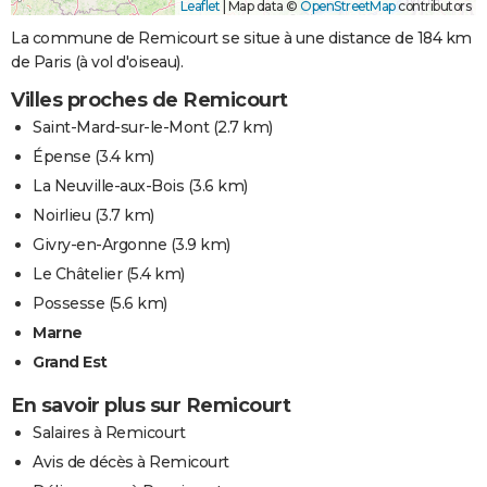
Leaflet
|
Map data ©
OpenStreetMap
contributors
La commune de Remicourt se situe à une distance de 184 km
de Paris (à vol d'oiseau).
Villes proches de Remicourt
Saint-Mard-sur-le-Mont
(2.7 km)
Épense
(3.4 km)
La Neuville-aux-Bois
(3.6 km)
Noirlieu
(3.7 km)
Givry-en-Argonne
(3.9 km)
Le Châtelier
(5.4 km)
Possesse
(5.6 km)
Marne
Grand Est
En savoir plus sur Remicourt
Salaires à Remicourt
Avis de décès à Remicourt