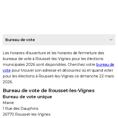
City break
Voyage de noces
Climat
Destinations
Voyage nature
Forum
+
PHOTO
GUIDES D'ACHAT
BONS PLANS
CARTE DE VOEUX
Bureau de vote
Carte Bonne année
Carte Pâques
Carte de Noël
Carte Saint-Valentin
Carte d'anniversaire
DICTIONNAIRE
Les horaires d'ouverture et les horaires de fermeture des
Biographies
Expressions
bureaux de vote à Rousset-les-Vignes pour les élections
Dictionnaire
Citations
Proverbes
PROGRAMME TV
municipales 2026 sont disponibles. Cherchez votre
bureau de
vote
pour trouver son adresse et découvrez où et quand voter
COPAINS D'AVANT
pour les élections à Rousset-les-Vignes ce dimanche 22 mars
Se connecter
Collèges
Universités
Service militaire
S'inscrire
Lycées
Primaires
Entreprises
Avis de recherche
AVIS DE DÉCÈS
2026.
Bureau de vote de Rousset-les-Vignes
FORUM
Bureau de vote unique
Lifestyle
Sport
Television
Cinema
Bricolage
Culture
Auto
Voyage
Mairie
1 Rue des Dauphins
26770 Rousset-les-Vignes