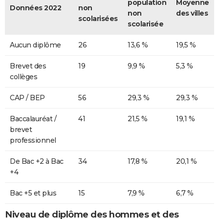
population
Moyenne
Données 2022
non
non
des villes
scolarisées
scolarisée
Aucun diplôme
26
13,6 %
19,5 %
Brevet des
19
9,9 %
5,3 %
collèges
CAP / BEP
56
29,3 %
29,3 %
Baccalauréat /
41
21,5 %
19,1 %
brevet
professionnel
De Bac +2 à Bac
34
17,8 %
20,1 %
+4
Bac +5 et plus
15
7,9 %
6,7 %
Niveau de diplôme des hommes et des