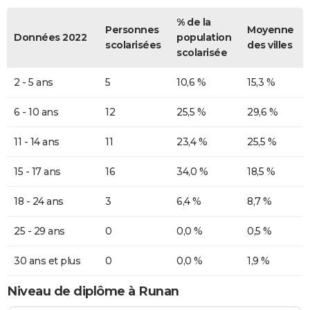
% de la
Personnes
Moyenne
Données 2022
population
scolarisées
des villes
scolarisée
2 - 5 ans
5
10,6 %
15,3 %
6 - 10 ans
12
25,5 %
29,6 %
11 - 14 ans
11
23,4 %
25,5 %
15 - 17 ans
16
34,0 %
18,5 %
18 - 24 ans
3
6,4 %
8,7 %
25 - 29 ans
0
0,0 %
0,5 %
30 ans et plus
0
0,0 %
1,9 %
Niveau de diplôme à Runan