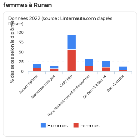
femmes à Runan
Données 2022 (source : Linternaute.com d'après
% des sexes selon le diplôme
l'Insee)
100
75
50
25
0
Aucun diplôme
Baccalauréat / brevet professionnel
CAP / BEP
Bac +5 et plus
Brevet des collèges
De Bac +2 à Bac +4
Hommes
Femmes