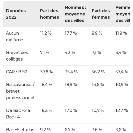
Hommes :
Femmes
Données
Part des
Part des
moyenne
moyenn
2022
hommes
femmes
des villes
des ville
Aucun
11,2 %
17,7 %
8,9 %
11,9 %
diplôme
Brevet des
7,1 %
4,3 %
7,1 %
3,4 %
collèges
CAP / BEP
37,8 %
35,4 %
56,2 %
57,4 %
Baccalauréat /
18,4 %
18,9 %
13,6 %
10,9 %
brevet
professionnel
De Bac +2 à
16,3 %
17,0 %
10,7 %
12,7 %
Bac +4
Bac +5 et plus
9,2 %
6,7 %
3,6 %
3,6 %