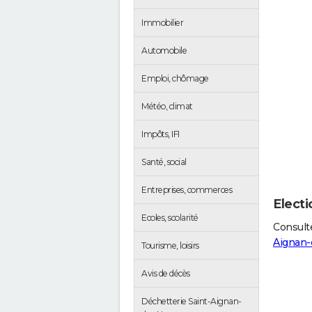
Immobilier
Automobile
Emploi, chômage
Météo, climat
Impôts, IFI
Santé, social
Entreprises, commerces
Elect
Ecoles, scolarité
Consulte
Aignan-
Tourisme, loisirs
Avis de décès
Déchetterie Saint-Aignan-