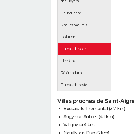
des-Noyers
Délinquance
Risques naturels
Pollution
Bureau de vote
Elections
Référendum
Bureau de poste
Villes proches de Saint-Aig
Bessais-le-Fromental
(3.7 km)
Augy-sur-Aubois
(4.1 km)
Valigny
(4.4 km)
Neuilly-en-Dun
(6 km)