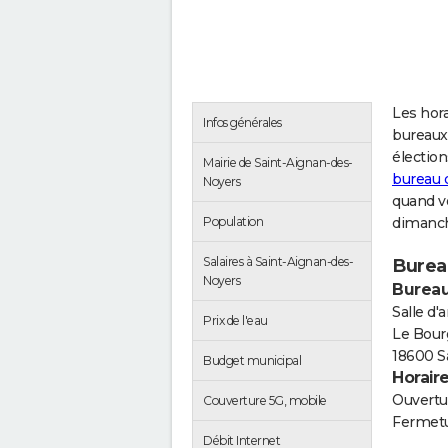
Les hora
Infos générales
bureaux
électio
Mairie de Saint-Aignan-des-
bureau 
Noyers
quand vo
Population
dimanch
Salaires à Saint-Aignan-des-
Burea
Noyers
Bureau
Salle d'
Prix de l'eau
Le Bour
18600 S
Budget municipal
Horair
Ouvertur
Couverture 5G, mobile
Fermetu
Débit Internet