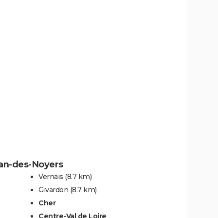
nan-des-Noyers
Vernais
(8.7 km)
Givardon
(8.7 km)
Cher
Centre-Val de Loire