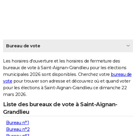
City break
Voyage de noces
Climat
Destinations
Voyage nature
Forum
+
PHOTO
GUIDES D'ACHAT
BONS PLANS
CARTE DE VOEUX
Bureau de vote
Carte Bonne année
Carte Pâques
Carte de Noël
Carte Saint-Valentin
Carte d'anniversaire
DICTIONNAIRE
Les horaires d'ouverture et les horaires de fermeture des
Biographies
Expressions
bureaux de vote à Saint-Aignan-Grandlieu pour les élections
Dictionnaire
Citations
Proverbes
PROGRAMME TV
municipales 2026 sont disponibles. Cherchez votre
bureau de
vote
pour trouver son adresse et découvrez où et quand voter
COPAINS D'AVANT
pour les élections à Saint-Aignan-Grandlieu ce dimanche 22
Se connecter
Collèges
Universités
Service militaire
S'inscrire
Lycées
Primaires
Entreprises
Avis de recherche
AVIS DE DÉCÈS
mars 2026.
Liste des bureaux de vote à Saint-Aignan-
FORUM
Grandlieu
Lifestyle
Sport
Television
Cinema
Bricolage
Culture
Auto
Voyage
Bureau n°1
Bureau n°2