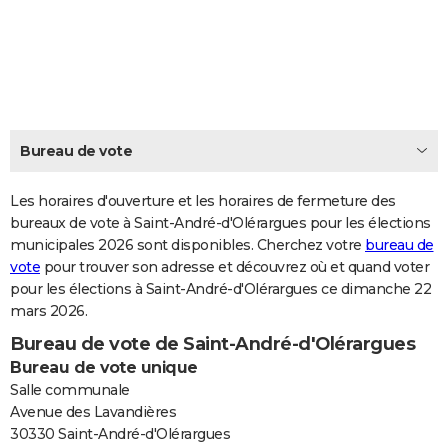
City break
Voyage de noces
Climat
Destinations
Voyage nature
Forum
+
PHOTO
GUIDES D'ACHAT
BONS PLANS
CARTE DE VOEUX
Bureau de vote
Carte Bonne année
Carte Pâques
Carte de Noël
Carte Saint-Valentin
Carte d'anniversaire
DICTIONNAIRE
Les horaires d'ouverture et les horaires de fermeture des
Biographies
Expressions
bureaux de vote à Saint-André-d'Olérargues pour les élections
Dictionnaire
Citations
Proverbes
PROGRAMME TV
municipales 2026 sont disponibles. Cherchez votre
bureau de
vote
pour trouver son adresse et découvrez où et quand voter
COPAINS D'AVANT
pour les élections à Saint-André-d'Olérargues ce dimanche 22
Se connecter
Collèges
Universités
Service militaire
S'inscrire
Lycées
Primaires
Entreprises
Avis de recherche
AVIS DE DÉCÈS
mars 2026.
Bureau de vote de Saint-André-d'Olérargues
FORUM
Bureau de vote unique
Lifestyle
Sport
Television
Cinema
Bricolage
Culture
Auto
Voyage
Salle communale
Avenue des Lavandières
30330 Saint-André-d'Olérargues