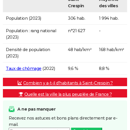
Crespin
des villes
Population (2023)
306 hab.
1 994 hab.
Population : rang national
n°21 627
-
(2023)
Densité de population
48 hab/km²
168 hab/km²
(2023)
Taux de chômage
(2022)
9,6 %
8,8 %
Combien y a-t-il d'habitants à Saint-Crespin ?
Quelle est la ville la plus peuplée de France ?
A ne pas manquer
Recevez nos astuces et bons plans directement par e-
mail.