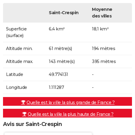
Moyenne
Saint-Crespin
des villes
Superficie
6,4 km²
18,1 km²
(surface)
Altitude min.
61 mètre(s)
194 mètres
Altitude max.
143 mètre(s)
395 mètres
Latitude
49.774131
-
Longitude
1.111287
-
Quelle est la ville la plus grande de France ?
Quelle est la ville la plus haute de France ?
Avis sur Saint-Crespin