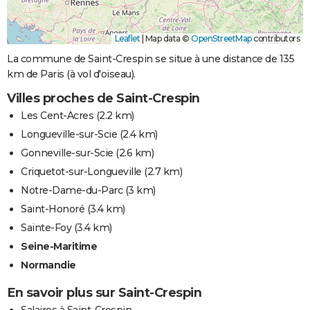
Leaflet
|
Map data ©
OpenStreetMap
contributors
La commune de Saint-Crespin se situe à une distance de 135
km de Paris (à vol d'oiseau).
Villes proches de Saint-Crespin
Les Cent-Acres
(2.2 km)
Longueville-sur-Scie
(2.4 km)
Gonneville-sur-Scie
(2.6 km)
Criquetot-sur-Longueville
(2.7 km)
Notre-Dame-du-Parc
(3 km)
Saint-Honoré
(3.4 km)
Sainte-Foy
(3.4 km)
Seine-Maritime
Normandie
En savoir plus sur Saint-Crespin