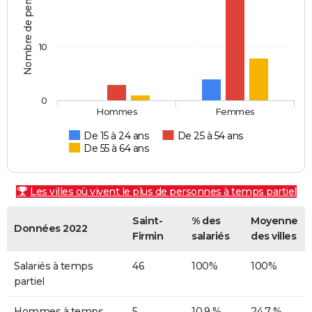
Nombre de personnes
10
0
Hommes
Femmes
De 15 à 24 ans
De 25 à 54 ans
De 55 à 64 ans
Les villes où vivent le plus de personnes à temps partiel
Saint-
% des
Moyenne
Données 2022
Firmin
salariés
des villes
Salariés à temps
46
100%
100%
partiel
Hommes à temps
5
10,9 %
24,7 %