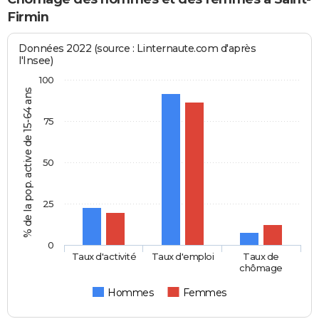
Firmin
Données 2022 (source : Linternaute.com d'après
l'Insee)
100
% de la pop. active de 15-64 ans
75
50
25
0
Taux d'activité
Taux d'emploi
Taux de
chômage
Hommes
Femmes