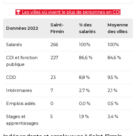
Les villes où vivent le plus de personnes en CDI
Saint-
% des
Moyenne
Données 2022
Firmin
salariés
des villes
Salariés
266
100%
100%
CDI et fonction
227
86,6 %
84,6 %
publique
CDD
23
8,8 %
9,5 %
Intérimaires
7
2,7 %
2,1 %
Emplois aidés
0
0,0 %
0,5 %
Stages et
5
1,9 %
3,4 %
apprentissages