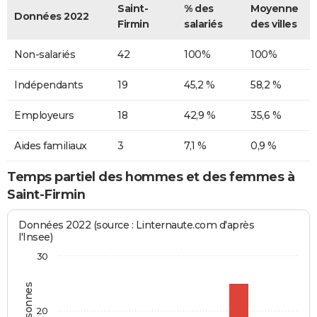
Saint-
% des
Moyenne
Données 2022
Firmin
salariés
des villes
Non-salariés
42
100%
100%
Indépendants
19
45,2 %
58,2 %
Employeurs
18
42,9 %
35,6 %
Aides familiaux
3
7,1 %
0,9 %
Temps partiel des hommes et des femmes à
Saint-Firmin
Données 2022 (source : Linternaute.com d'après
l'Insee)
30
20