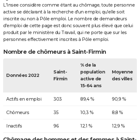
L'Insee considère comme étant au chômage, toute personne
active se déclarant à la recherche d'un emploi, qu'elle soit
inscrite ou non à Pôle emploi. Le nombre de demandeurs
d'emploi de cette page est donc souvent plus élevé que celui
produit par le ministère du Travail, qui ne porte que sur les
personnes effectivement inscrites à Pôle emploi.
Nombre de chômeurs à Saint-Firmin
% de la
Saint-
population
Moyenne
Données 2022
Firmin
active de
des villes
15-64 ans
Actifs en emploi
303
89,4 %
90,9 %
Chômeurs
35
10,3 %
8,8 %
Inactifs
96
12,1 %
12,9 %
Chômage des hommes et des femmes à Saint-