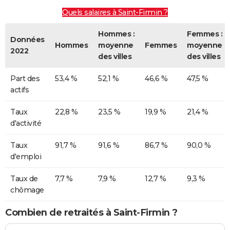
Quels salaires à Saint-Firmin ?
Hommes :
Femmes :
Données
Hommes
moyenne
Femmes
moyenne
2022
des villes
des villes
Part des
53,4 %
52,1 %
46,6 %
47,5 %
actifs
Taux
22,8 %
23,5 %
19,9 %
21,4 %
d'activité
Taux
91,7 %
91,6 %
86,7 %
90,0 %
d'emploi
Taux de
7,7 %
7,9 %
12,7 %
9,3 %
chômage
Combien de retraités à Saint-Firmin ?