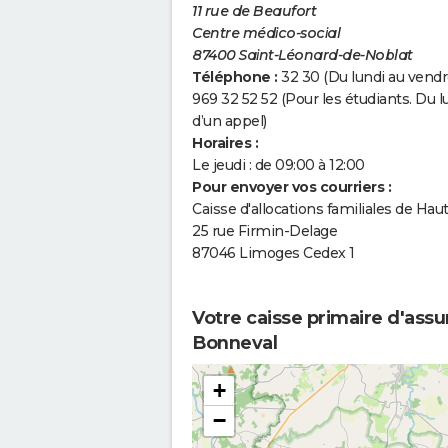
11 rue de Beaufort
Centre médico-social
87400 Saint-Léonard-de-Noblat
Téléphone :
32 30 (Du lundi au vendre
969 32 52 52 (Pour les étudiants. Du l
d’un appel)
Horaires :
Le jeudi : de 09:00 à 12:00
Pour envoyer vos courriers :
Caisse d'allocations familiales de Ha
25 rue Firmin-Delage
87046 Limoges Cedex 1
Votre caisse primaire d'assu
Bonneval
+
−