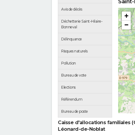
Saint-
Avis de décès
+
Déchetterie Saint-Hilaire-
−
Bonneval
Délinquance
Risques naturels
Pollution
Bureau de vote
Elections
Référendum
Bureau de poste
Caisse d'allocations familiales 
Léonard-de-Noblat