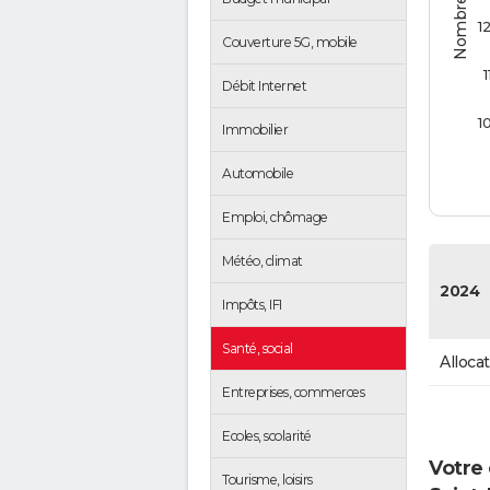
1
Couverture 5G, mobile
1
Débit Internet
1
Immobilier
Automobile
Emploi, chômage
Météo, climat
2024
Impôts, IFI
Santé, social
Alloca
Entreprises, commerces
Ecoles, scolarité
Votre 
Tourisme, loisirs