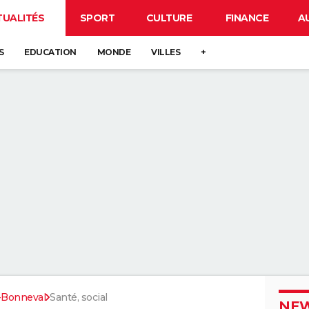
TUALITÉS
SPORT
CULTURE
FINANCE
A
S
EDUCATION
MONDE
VILLES
+
e-Bonneval
Santé, social
NEW