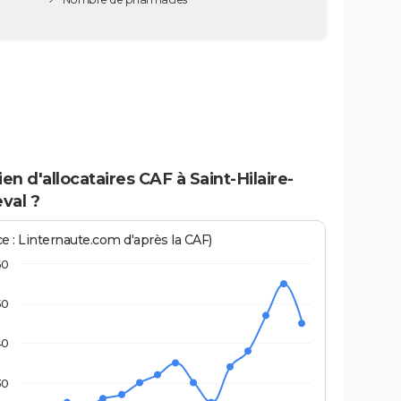
n d'allocataires CAF à Saint-Hilaire-
val ?
ce : Linternaute.com d'après la CAF)
60
50
40
30