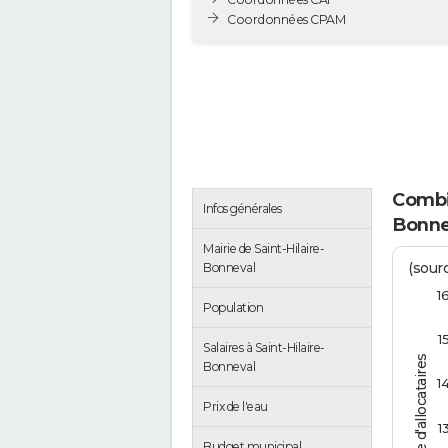
Coordonnées CPAM
Combie
Infos générales
Bonne
Mairie de Saint-Hilaire-
(sour
Bonneval
1
Population
1
Salaires à Saint-Hilaire-
Nombre d'allocataires
Bonneval
1
Prix de l'eau
1
Budget municipal