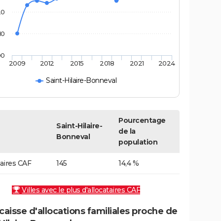
20
10
00
2009
2012
2015
2018
2021
2024
Saint-Hilaire-Bonneval
Pourcentage
Saint-Hilaire-
de la
Bonneval
population
taires CAF
145
14,4 %
Villes avec le plus d'allocataires CAF
caisse d'allocations familiales proche de