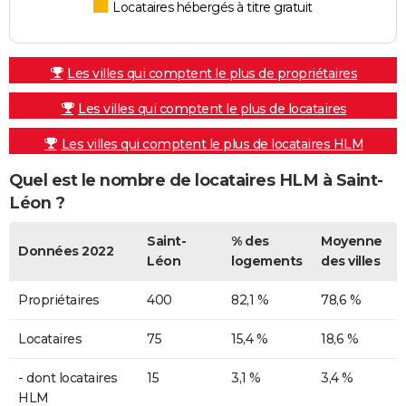
Locataires hébergés à titre gratuit
Les villes qui comptent le plus de propriétaires
Les villes qui comptent le plus de locataires
Les villes qui comptent le plus de locataires HLM
Quel est le nombre de locataires HLM à Saint-
Léon ?
Saint-
% des
Moyenne
Données 2022
Léon
logements
des villes
Propriétaires
400
82,1 %
78,6 %
Locataires
75
15,4 %
18,6 %
- dont locataires
15
3,1 %
3,4 %
HLM