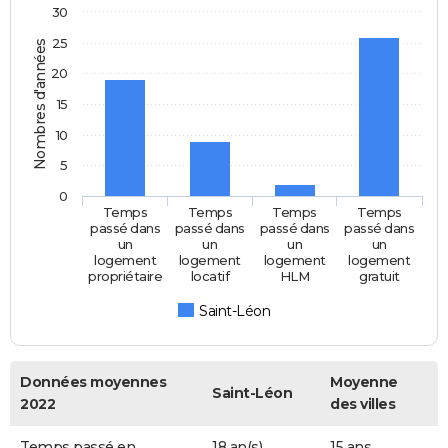
30
25
Nombres d'années
20
15
10
5
0
Temps
Temps
Temps
Temps
passé dans
passé dans
passé dans
passé dans
un
un
un
un
logement
logement
logement
logement
propriétaire
locatif
HLM
gratuit
Saint-Léon
Données moyennes
Moyenne
Saint-Léon
2022
des villes
Temps passé en
18 an(s)
15 ans