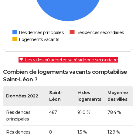
Résidences principales
Résidences secondaires
Logements vacants
Les villes où acheter sa résidence secondaire
Combien de logements vacants comptabilise
Saint-Léon ?
Saint-
% des
Moyenne
Données 2022
Léon
logements
des villes
Résidences
487
91,0 %
78,4 %
principales
Résidences
8
1,5 %
12,9 %