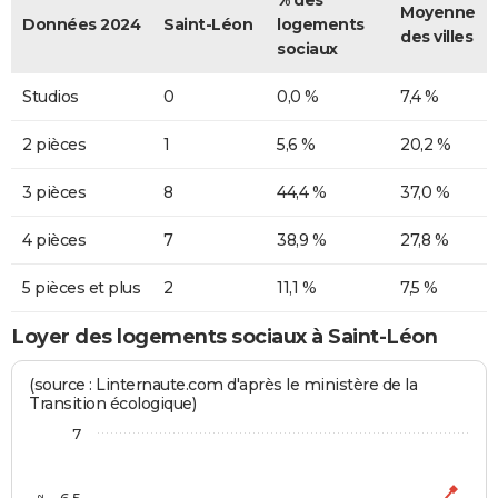
Moyenne
Données 2024
Saint-Léon
logements
des villes
sociaux
Studios
0
0,0 %
7,4 %
2 pièces
1
5,6 %
20,2 %
3 pièces
8
44,4 %
37,0 %
4 pièces
7
38,9 %
27,8 %
5 pièces et plus
2
11,1 %
7,5 %
Loyer des logements sociaux à Saint-Léon
(source : Linternaute.com d'après le ministère de la
Transition écologique)
7
6,5