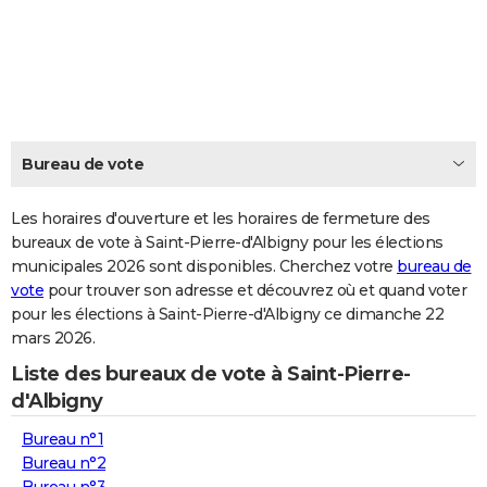
City break
Voyage de noces
Climat
Destinations
Voyage nature
Forum
+
PHOTO
GUIDES D'ACHAT
BONS PLANS
CARTE DE VOEUX
Bureau de vote
Carte Bonne année
Carte Pâques
Carte de Noël
Carte Saint-Valentin
Carte d'anniversaire
DICTIONNAIRE
Les horaires d'ouverture et les horaires de fermeture des
Biographies
Expressions
bureaux de vote à Saint-Pierre-d'Albigny pour les élections
Dictionnaire
Citations
Proverbes
PROGRAMME TV
municipales 2026 sont disponibles. Cherchez votre
bureau de
vote
pour trouver son adresse et découvrez où et quand voter
COPAINS D'AVANT
pour les élections à Saint-Pierre-d'Albigny ce dimanche 22
Se connecter
Collèges
Universités
Service militaire
S'inscrire
Lycées
Primaires
Entreprises
Avis de recherche
AVIS DE DÉCÈS
mars 2026.
Liste des bureaux de vote à Saint-Pierre-
FORUM
d'Albigny
Lifestyle
Sport
Television
Cinema
Bricolage
Culture
Auto
Voyage
Bureau n°1
Bureau n°2