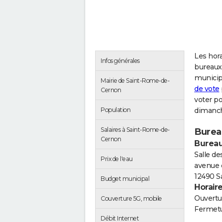
Les hora
Infos générales
bureaux
municip
Mairie de Saint-Rome-de-
de vote
Cernon
voter p
Population
dimanch
Salaires à Saint-Rome-de-
Burea
Cernon
Bureau
Salle de
Prix de l'eau
avenue 
12490 S
Budget municipal
Horair
Ouvertur
Couverture 5G, mobile
Fermetu
Débit Internet