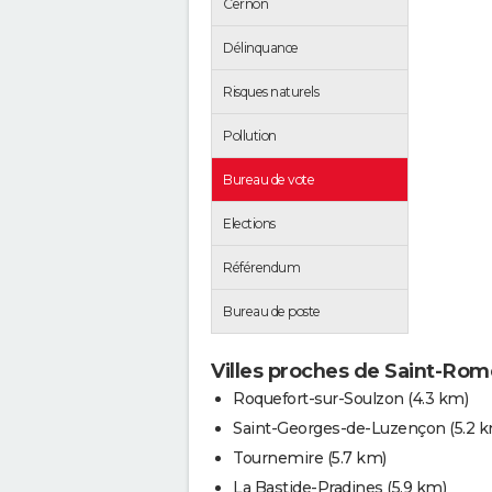
Cernon
Délinquance
Risques naturels
Pollution
Bureau de vote
Elections
Référendum
Bureau de poste
Villes proches de Saint-Ro
Roquefort-sur-Soulzon
(4.3 km)
Saint-Georges-de-Luzençon
(5.2 
Tournemire
(5.7 km)
La Bastide-Pradines
(5.9 km)