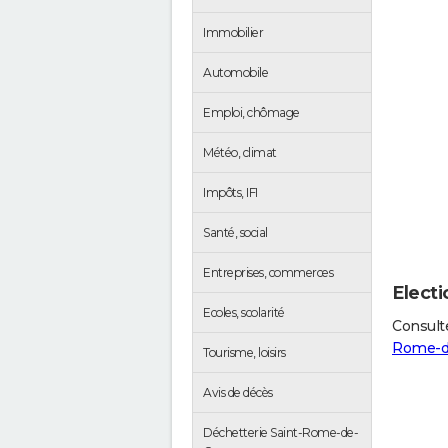
Immobilier
Automobile
Emploi, chômage
Météo, climat
Impôts, IFI
Santé, social
Entreprises, commerces
Elect
Ecoles, scolarité
Consulte
Rome-d
Tourisme, loisirs
Avis de décès
Déchetterie Saint-Rome-de-