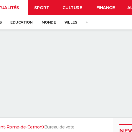
TUALITÉS
SPORT
CULTURE
FINANCE
A
S
EDUCATION
MONDE
VILLES
+
int-Rome-de-Cernon
Bureau de vote
NEW