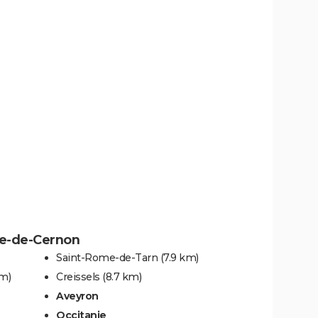
me-de-Cernon
Saint-Rome-de-Tarn
(7.9 km)
km)
Creissels
(8.7 km)
Aveyron
Occitanie