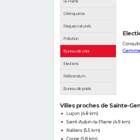
la-Plaine
Délinquance
Risques naturels
Elect
Pollution
Consulte
Gemme-
Bureau de vote
Elections
Référendum
Bureau de poste
Villes proches de Sainte-Ge
Luçon
(4.8 km)
Saint-Aubin-la-Plaine
(4.9 km)
Nalliers
(5.5 km)
Corpe
(5.8 km)