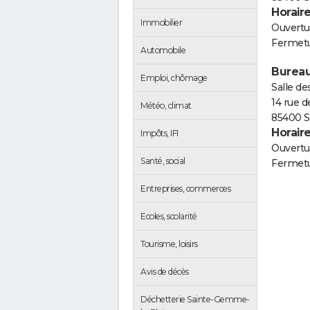
Horair
Immobilier
Ouvertur
Fermetu
Automobile
Bureau
Emploi, chômage
Salle de
14 rue d
Météo, climat
85400 S
Horair
Impôts, IFI
Ouvertur
Santé, social
Fermetu
Entreprises, commerces
Ecoles, scolarité
Tourisme, loisirs
Avis de décès
Déchetterie Sainte-Gemme-