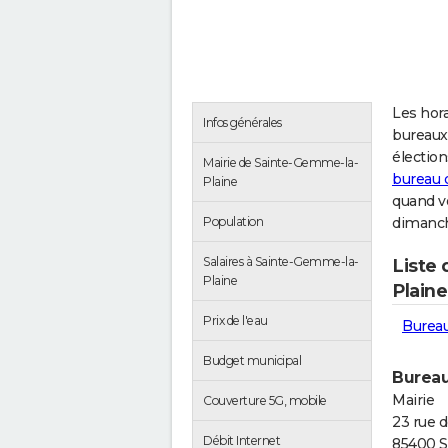
Les hora
Infos générales
bureaux
électio
Mairie de Sainte-Gemme-la-
bureau 
Plaine
quand v
Population
dimanch
Salaires à Sainte-Gemme-la-
Liste
Plaine
Plaine
Prix de l'eau
Bureau
Budget municipal
Bureau
Mairie
Couverture 5G, mobile
23 rue d
Débit Internet
85400 S