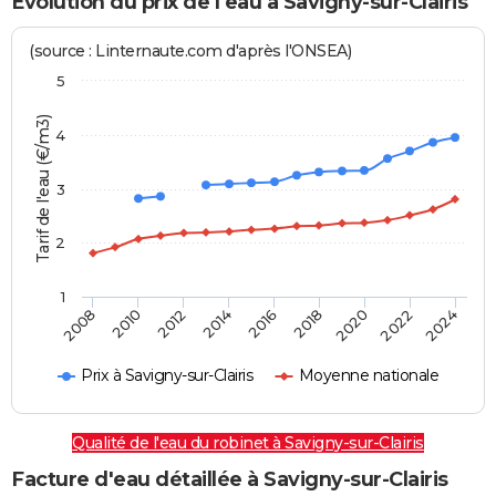
Evolution du prix de l'eau à Savigny-sur-Clairis
(source : Linternaute.com d'après l'ONSEA)
5
Tarif de l'eau (€/m3)
4
3
2
1
2024
2016
2008
2018
2010
2020
2012
2022
2014
Prix à Savigny-sur-Clairis
Moyenne nationale
Qualité de l'eau du robinet à Savigny-sur-Clairis
Facture d'eau détaillée à Savigny-sur-Clairis