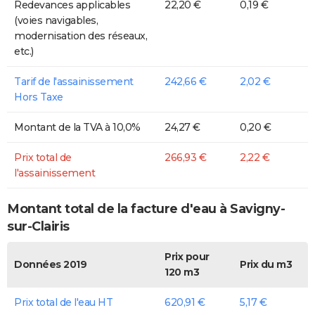
Redevances applicables
22,20 €
0,19 €
(voies navigables,
modernisation des réseaux,
etc.)
Tarif de l'assainissement
242,66 €
2,02 €
Hors Taxe
Montant de la TVA à 10,0%
24,27 €
0,20 €
Prix total de
266,93 €
2,22 €
l'assainissement
Montant total de la facture d'eau à Savigny-
sur-Clairis
Prix pour
Données 2019
Prix du m3
120 m3
Prix total de l'eau HT
620,91 €
5,17 €