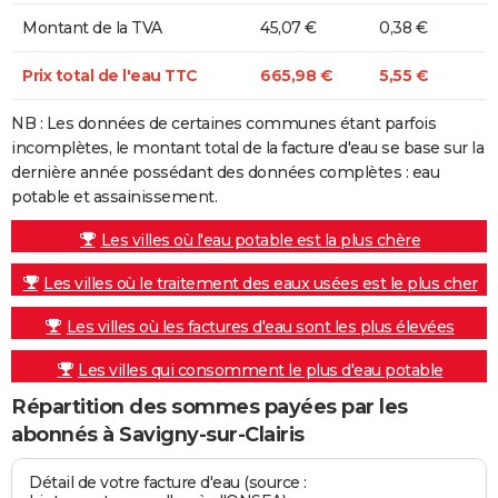
Montant de la TVA
45,07 €
0,38 €
Prix total de l'eau TTC
665,98 €
5,55 €
NB : Les données de certaines communes étant parfois
incomplètes, le montant total de la facture d'eau se base sur la
dernière année possédant des données complètes : eau
potable et assainissement.
Les villes où l'eau potable est la plus chère
Les villes où le traitement des eaux usées est le plus cher
Les villes où les factures d'eau sont les plus élevées
Les villes qui consomment le plus d'eau potable
Répartition des sommes payées par les
abonnés à Savigny-sur-Clairis
Détail de votre facture d'eau (source :