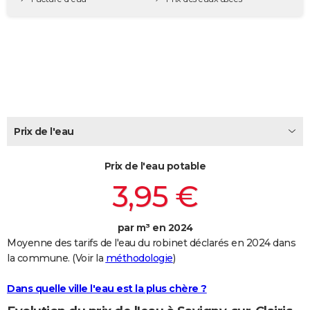
City break
Voyage de noces
Climat
Destinations
Voyage nature
Forum
+
PHOTO
GUIDES D'ACHAT
BONS PLANS
CARTE DE VOEUX
Carte Bonne année
Carte Pâques
Carte de Noël
Carte Saint-Valentin
Carte d'anniversaire
DICTIONNAIRE
Prix de l'eau
Biographies
Expressions
Dictionnaire
Citations
Proverbes
PROGRAMME TV
Prix de l'eau potable
3,95 €
COPAINS D'AVANT
Se connecter
Collèges
Universités
Service militaire
S'inscrire
Lycées
Primaires
Entreprises
Avis de recherche
AVIS DE DÉCÈS
par m³ en 2024
FORUM
Moyenne des tarifs de l'eau du robinet déclarés en 2024 dans
la commune. (Voir la
méthodologie
)
Lifestyle
Sport
Television
Cinema
Bricolage
Culture
Auto
Voyage
Dans quelle ville l'eau est la plus chère ?