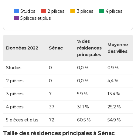
Studios
2 pièces
3 pièces
4 pièces
5 pièces et plus
% des
Moyenne
Données 2022
Sénac
résidences
des villes
principales
Studios
0
0,0 %
0,9 %
2 pièces
0
0,0 %
4,4 %
3 pièces
7
5,9 %
13,4 %
4 pièces
37
31,1 %
25,2 %
5 pièces et plus
72
60,5 %
54,9 %
Taille des résidences principales à Sénac