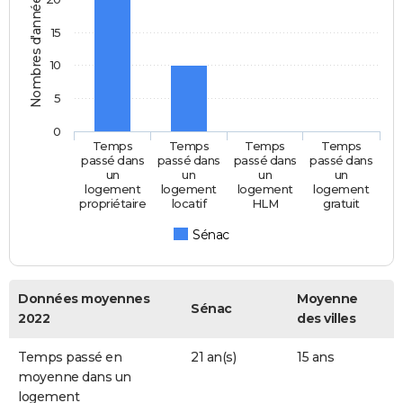
Nombres d'années
15
10
5
0
Temps
Temps
Temps
Temps
passé dans
passé dans
passé dans
passé dans
un
un
un
un
logement
logement
logement
logement
propriétaire
locatif
HLM
gratuit
Sénac
Données moyennes
Moyenne
Sénac
2022
des villes
Temps passé en
21 an(s)
15 ans
moyenne dans un
logement