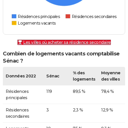
Résidences principales
Résidences secondaires
Logements vacants
Les villes où acheter sa résidence secondaire
Combien de logements vacants comptabilise
Sénac ?
% des
Moyenne
Données 2022
Sénac
logements
des villes
Résidences
119
89,5 %
78,4 %
principales
Résidences
3
2,3 %
12,9 %
secondaires