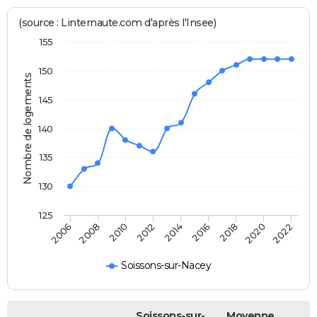
(source : Linternaute.com d'après l'Insee)
155
150
Nombre de logements
145
140
135
130
125
2006
2014
2022
2012
2020
2010
2018
2008
2016
Soissons-sur-Nacey
Soissons-sur-
Moyenne