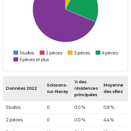
Studios
2 pièces
3 pièces
4 pièces
5 pièces et plus
% des
Soissons-
Moyenne
Données 2022
résidences
sur-Nacey
des villes
principales
Studios
0
0,0 %
0,9 %
2 pièces
0
0,0 %
4,4 %