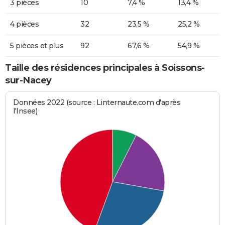
3 pièces
10
7,4 %
13,4 %
4 pièces
32
23,5 %
25,2 %
5 pièces et plus
92
67,6 %
54,9 %
Taille des résidences principales à Soissons-
sur-Nacey
Données 2022 (source : Linternaute.com d'après
l'Insee)