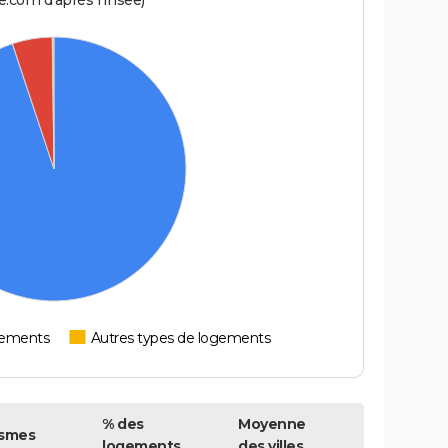
.com d'après l'Insee)
tements
Autres types de logements
% des
Moyenne
smes
logements
des villes