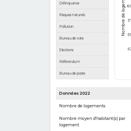
Nombre de logements
Délinquance
6
Risques naturels
5
Pollution
5
Bureau de vote
5
Elections
Référendum
Bureau de poste
Données 2022
Nombre de logements
Nombre moyen d'habitant(s) par
logement