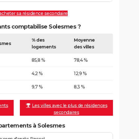
 acheter sa résidence secondaire
nts comptabilise Solesmes ?
% des
Moyenne
smes
logements
des villes
85,8 %
78,4 %
4,2 %
12,9 %
9,7 %
8,3 %
ents
Les villes avec le plus de résidences
secondaires
partements à Solesmes