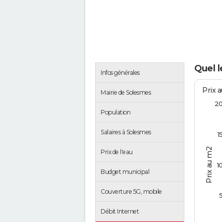
Quel l
Infos générales
Prix 
Mairie de Solesmes
2
Population
Salaires à Solesmes
1
Prix au m2
Prix de l'eau
1
Budget municipal
Couverture 5G, mobile
Débit Internet