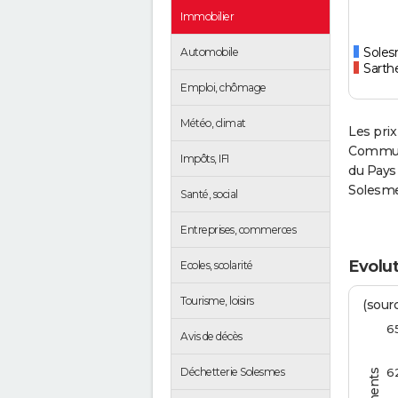
Immobilier
Soles
Automobile
Sarth
Emploi, chômage
Météo, climat
Les prix
Commun
Impôts, IFI
du Pays
Solesme
Santé, social
Entreprises, commerces
Evolu
Ecoles, scolarité
Tourisme, loisirs
(sourc
6
Avis de décès
6
Déchetterie Solesmes