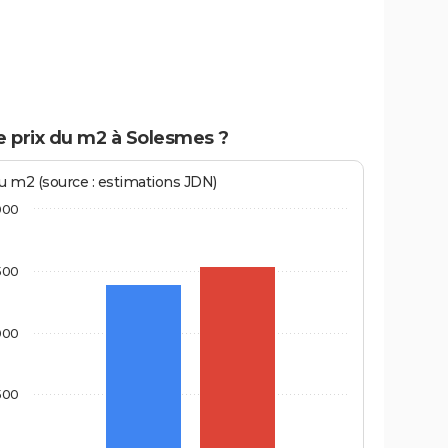
e prix du m2 à Solesmes ?
au m2 (source : estimations JDN)
000
500
000
500