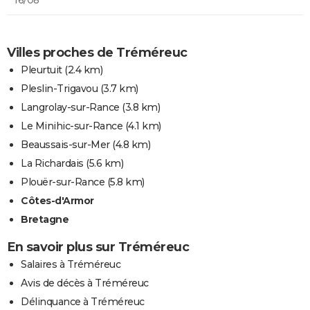
Villes proches de Tréméreuc
Pleurtuit
(2.4 km)
Pleslin-Trigavou
(3.7 km)
Langrolay-sur-Rance
(3.8 km)
Le Minihic-sur-Rance
(4.1 km)
Beaussais-sur-Mer
(4.8 km)
La Richardais
(5.6 km)
Plouër-sur-Rance
(5.8 km)
Côtes-d'Armor
Bretagne
En savoir plus sur Tréméreuc
Salaires à Tréméreuc
Avis de décès à Tréméreuc
Délinquance à Tréméreuc