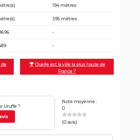
ètre(s)
194 mètres
ètre(s)
395 mètres
8696
-
489
-
e de
Quelle est la ville la plus haute de
France ?
Note moyenne :
r Uruffe ?
0
vis
(
0
avis)