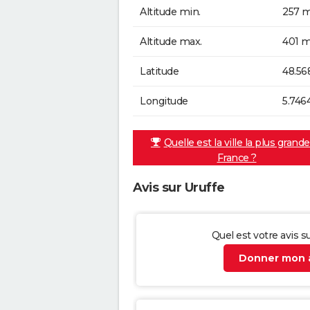
Altitude min.
257 m
Altitude max.
401 m
Latitude
48.56
Longitude
5.746
Quelle est la ville la plus grand
France ?
Avis sur Uruffe
Quel est votre avis su
Donner mon a