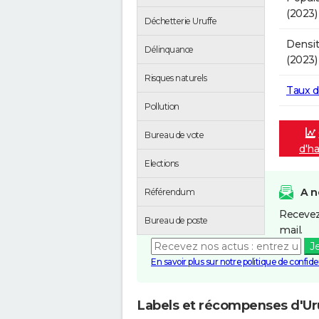
(2023)
Déchetterie Uruffe
Densit
Délinquance
(2023)
Risques naturels
Taux 
Pollution
Bureau de vote
d'ha
Elections
A n
Référendum
Recevez
Bureau de poste
mail.
J
En savoir plus sur notre politique de confiden
Labels et récompenses d'Ur