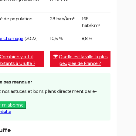
é de population
28 hab/km²
168
hab/km²
de chômage
(2022)
10,6 %
8,8 %
Combien y a-t-il
Quelle est la ville la plus
bitants à Uruffe ?
peuplée de France ?
e pas manquer
 nos astuces et bons plans directement par e-
e m'abonne
tialité
uffe