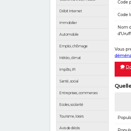
Code p
Débit Internet
Code 
Immobilier
Nom d
d'Uruff
Automobile
Emploi, chômage
Vous pr
démén
Météo, climat
Do
Impôts, IFI
Santé, social
Quelle
Entreprises, commerces
Ecoles, scolarité
Tourisme, loisirs
Popula
Avis de décès
Popula