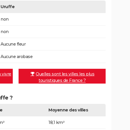
Uruffe
non
non
Aucune fleur
Aucune arobase
n vivre
Quelles sont les villes les plus
touristiques de France ?
uffe ?
e
Moyenne des villes
km²
18,1 km²