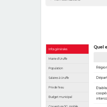
Quel e
Infos générales
Mairie d'Uruffe
Régio
Population
Dépar
Salaires à Uruffe
Prix de l'eau
Etabli
coopér
Budget municipal
inter
Couverture 5G, mobile