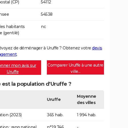
ostal (CP)
54112
Insee
54538
es habitants
nc
e (gentilé)
évoyez de déménager à Uruffe ? Obtenez votre
devis
agement
.
Comparer Uruffe à une autre
nner mon avis sur
ville...
Uruffe
 est la population d'Uruffe ?
Moyenne
Uruffe
des villes
tion (2023)
365 hab.
1 994 hab.
tion : rang national
n°19 746
-